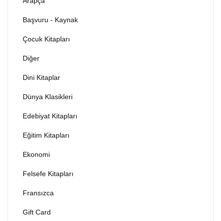
Arapça
Dünya Klasikleri
Hesap oluştur
Kitap Siparişi
Başvuru - Kaynak
Çocuk Kitapları
Edebiyat
Sepetim
Diğer
Felsefe
Bize Ulaşın
Dini Kitaplar
Fransızca
TR
Dünya Klasikleri
Edebiyat Kitapları
Ingilizce
DE
Eğitim Kitapları
Kişisel Gelişim
Ekonomi
Psikoloji
Felsefe Kitapları
Fransızca
Siyasi
Gift Card
Tarih