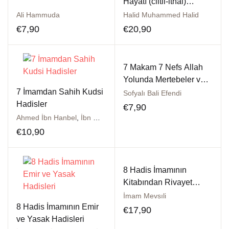
Hayatı (ciltli-ithal)
Yeryüzü Yıldızları
Ali Hammuda
Halid Muhammed Halid
€
7,90
€
20,90
7 Makam 7 Nefs Allah
Yolunda Mertebeler ve
7 İmamdan Sahih Kudsi
Nefsin Halleri
Sofyalı Bali Efendi
Hadisler
€
7,90
Ahmed İbn Hanbel
,
İbn Mace
,
İmam Buhari
,
İmam Ebu Davud
,
İm
€
10,90
8 Hadis İmamının
Kitabından Rivayet
Edilen Emir ve Yasak
İmam Mevsıli
8 Hadis İmamının Emir
Hadisleri (Roman boy)
€
17,90
ve Yasak Hadisleri