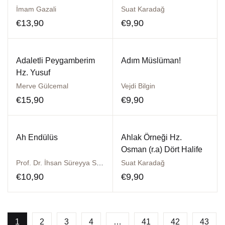
İmam Gazali
Suat Karadağ
€
13,90
€
9,90
Adaletli Peygamberim
Adım Müslüman!
Hz. Yusuf
Merve Gülcemal
Vejdi Bilgin
€
15,90
€
9,90
Ah Endülüs
Ahlak Örneği Hz.
Osman (r.a) Dört Halife
Prof. Dr. İhsan Süreyya Sırma
Suat Karadağ
€
10,90
€
9,90
1
2
3
4
…
41
42
43