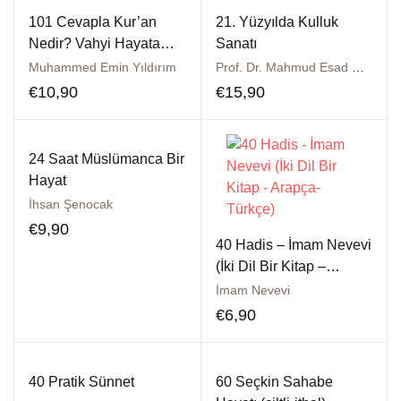
101 Cevapla Kur’an
21. Yüzyılda Kulluk
Nedir? Vahyi Hayata
Sanatı
Taşımak
Muhammed Emin Yıldırım
Prof. Dr. Mahmud Esad Coşan
€
10,90
€
15,90
24 Saat Müslümanca Bir
Hayat
İhsan Şenocak
€
9,90
40 Hadis – İmam Nevevi
(İki Dil Bir Kitap –
Arapça-Türkçe)
İmam Nevevi
€
6,90
40 Pratik Sünnet
60 Seçkin Sahabe