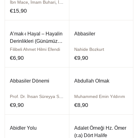
İbn Mace
,
İmam Buhari
,
İmam Ebu Davud
,
İmam Gazali
,
İmam Ma
€
15,90
A’mak-ı Hayal – Hayalin
Abbasiler
Derinlikleri (Günümüz
Türkçesiyle)
Filibeli Ahmet Hilmi Efendi
Nahide Bozkurt
€
6,90
€
9,90
Abbasiler Dönemi
Abdullah Olmak
Prof. Dr. İhsan Süreyya Sırma
Muhammed Emin Yıldırım
€
9,90
€
8,90
Abidler Yolu
Adalet Örneği Hz. Ömer
(r.a) Dört Halife