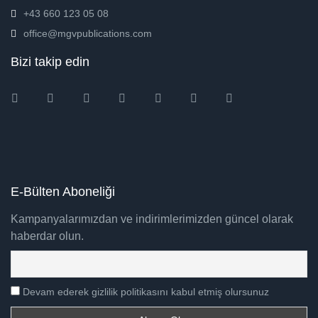
+43 660 123 05 08
office@mgvpublications.com
Bizi takip edin
Instagram
Facebook
Twitter
Ebay
Amazon
Pinterest
Youtube
E-Bülten Aboneliği
Kampanyalarımızdan ve indirimlerimizden güncel olarak
haberdar olun.
Devam ederek gizlilik politikasını kabul etmiş olursunuz