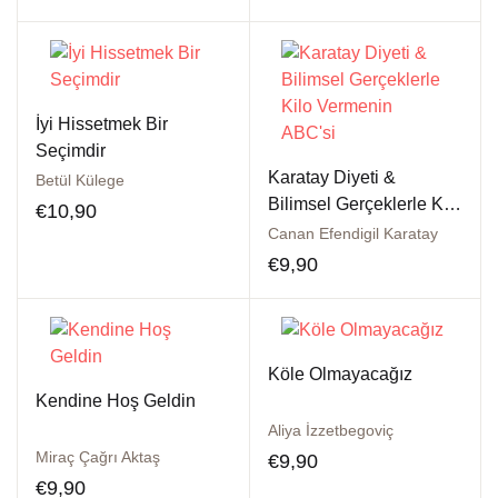
İyi Hissetmek Bir
Seçimdir
Karatay Diyeti &
Betül Külege
Bilimsel Gerçeklerle Kilo
€
10,90
Vermenin ABC’si
Canan Efendigil Karatay
€
9,90
Köle Olmayacağız
Kendine Hoş Geldin
Aliya İzzetbegoviç
Miraç Çağrı Aktaş
€
9,90
€
9,90