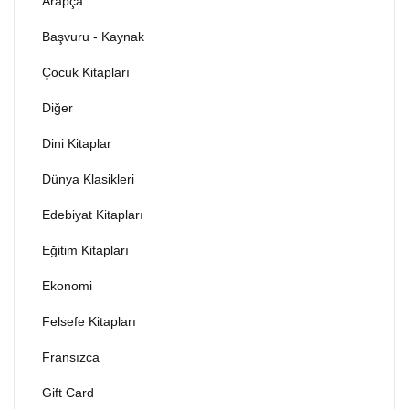
Arapça
Dünya Klasikleri
Hesap oluştur
Kitap Siparişi
Başvuru - Kaynak
Çocuk Kitapları
Edebiyat
Sepetim
Diğer
Felsefe
Bize Ulaşın
Dini Kitaplar
Fransızca
TR
Dünya Klasikleri
Edebiyat Kitapları
Ingilizce
DE
Eğitim Kitapları
Kişisel Gelişim
Ekonomi
Psikoloji
Felsefe Kitapları
Fransızca
Siyasi
Gift Card
Tarih