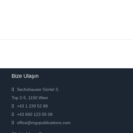
Bize Ulaşın
Sechshauser Gürtel 3,
Top 2-5, 1150 Wien
+43 1 239 52 88
+43 660 123 05 08
office@mgvpublications.com