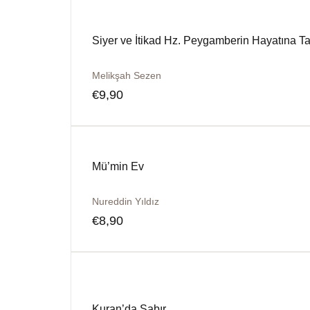
Siyer ve İtikad Hz. Peygamberin Hayatına Taa
Melikşah Sezen
€
9,90
Mü’min Ev
Nureddin Yıldız
€
8,90
Kuran’da Sabır