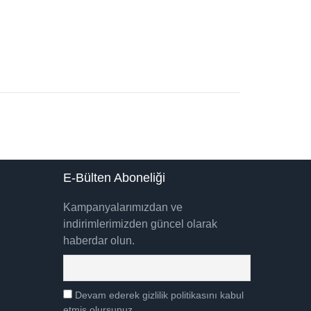
E-Bülten Aboneliği
Kampanyalarımızdan ve
indirimlerimizden güncel olarak
haberdar olun.
Devam ederek gizlilik politikasını kabul
etmiş olursunuz