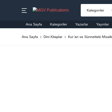
MENU
Ana Sayfa
Kategoriler
Yazarlar
Yayınlar
Ana Sayfa
Ana Sayfa
Dini Kitaplar
Kur’an ve Sünnetteki Misall
Ai
Kategoriler
Al
Yazarlar
Ba
Yayınlar
Be
Çok Satanlar
Ço
En Yeniler
Di
#Ne Okusam