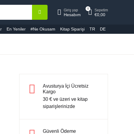
0
Giriş yap
Sepetim
epetiniz (0)
Hesap
Kapat
Kapat
Hesabım
€
0,00
r
En Yeniler
#Ne Okusam
Kitap Siparişi
TR
DE
ullanıcı adı veya E-Posta *
Ürün bulunamadı
ifre *
Avusturya İçi Ücretsiz
Kargo
30 € ve üzeri ve kitap
Şifremi unuttum
Beni hatırla
siparişlerinizde
Giriş yap
Güvenli Ödeme