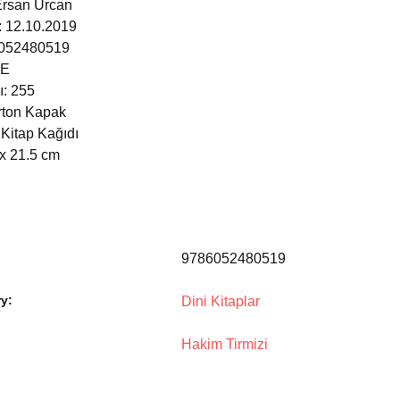
Ersan Urcan
i: 12.10.2019
6052480519
ÇE
ı: 255
arton Kapak
 Kitap Kağıdı
 x 21.5 cm
9786052480519
y:
Dini Kitaplar
Hakim Tirmizi