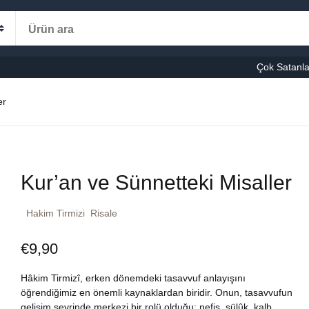
Alışveriş s
Kategoriler
Çok Satanla
K
er
le-Eğitim
manca
Ş
Kur’an ve Sünnetteki Misaller
şvuru – Kaynak
Hakim Tirmizi
Risale
stseller
€
9,90
cuk Kitapları
Hâkim Tirmizî, erken dönemdeki tasavvuf anlayışını
ni Kitaplar
öğrendiğimiz en önemli kaynaklardan biridir. Onun, tasavvufun
gelişim seyrinde merkezi bir rolü olduğu; nefis, sülûk, kalb,