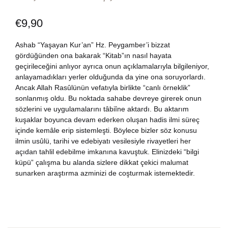
Dünya Klasikleri
Hesap oluştur
Kitap Siparişi
€
9,90
Edebiyat
Sepetim
Ashab “Yaşayan Kur’an” Hz. Peygamber’i bizzat
gördüğünden ona bakarak “Kitab”ın nasıl hayata
geçirileceğini anlıyor ayrıca onun açıklamalarıyla bilgileniyor,
Felsefe
Bize Ulaşın
anlayamadıkları yerler olduğunda da yine ona soruyorlardı.
Ancak Allah Rasûlünün vefatıyla birlikte “canlı örneklik”
Fransızca
TR
sonlanmış oldu. Bu noktada sahabe devreye girerek onun
sözlerini ve uygulamalarını tâbiîne aktardı. Bu aktarım
kuşaklar boyunca devam ederken oluşan hadis ilmi süreç
Ingilizce
DE
içinde kemâle erip sistemleşti. Böylece bizler söz konusu
ilmin usûlü, tarihi ve edebiyatı vesilesiyle rivayetleri her
Kişisel Gelişim
açıdan tahlil edebilme imkanına kavuştuk. Elinizdeki “bilgi
küpü” çalışma bu alanda sizlere dikkat çekici malumat
Psikoloji
sunarken araştırma azminizi de coşturmak istemektedir.
Siyasi
Tarih