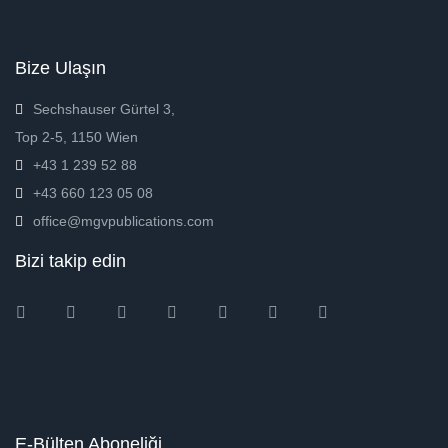
Bize Ulaşın
Sechshauser Gürtel 3,
Top 2-5, 1150 Wien
+43 1 239 52 88
+43 660 123 05 08
office@mgvpublications.com
Bizi takip edin
Instagram
Facebook
Twitter
Ebay
Amazon
Pinterest
Youtube
E-Bülten Aboneliği