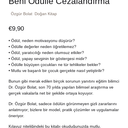
Beni Ödülle Cezalandırma
Dünya Klasikleri
Hesap oluştur
Kitap Siparişi
Özgür Bolat
Doğan Kitap
Edebiyat
Sepetim
€
9,90
Felsefe
Bize Ulaşın
• Ödül, neden motivasyonu düşürür?
• Ödülle değerler neden öğretilemez?
Fransızca
• Ödül, yaratıcılığı neden olumsuz etkiler?
TR
• Ödül, yapay sevginin bir göstergesi midir?
• Ödülle büyüyen çocukları ne tür tehlikeler bekler?
Ingilizce
DE
• Mutlu ve başarılı bir çocuk gerçekte nasıl yetiştirilir?
Bunun gibi merak edilen birçok sorunun yanıtını eğitim bilimci
Kişisel Gelişim
Dr. Özgür Bolat, son 70 yılda yapılan bilimsel araştırma ve
gerçek vakalarla net bir şekilde ortaya koyuyor.
Psikoloji
Dr. Özgür Bolat, sadece ödülün görünmeyen gizli zararlarını
anlatmıyor; bizlere bir model, pratik çözümler ve uygulamalar
Siyasi
öneriyor.
Kılavuz niteliğindeki bu kitabı okuduğunuzda mutlu,
Tarih