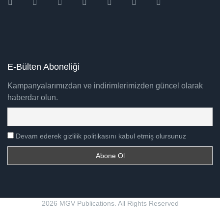
Instagram
Facebook
Twitter
Ebay
Amazon
Pinterest
Youtube
E-Bülten Aboneliği
Kampanyalarımızdan ve indirimlerimizden güncel olarak
haberdar olun.
Devam ederek gizlilik politikasını kabul etmiş olursunuz
2026 MGV Publications. All Rights Reserved