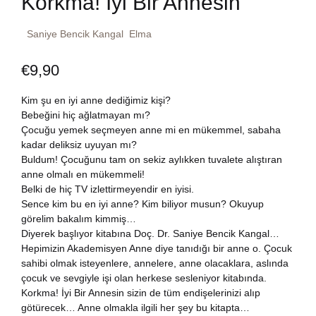
Korkma! İyi Bir Annesin
Dünya Klasikleri
Hesap oluştur
Kitap Siparişi
Saniye Bencik Kangal
Elma
Edebiyat
Sepetim
€
9,90
Felsefe
Bize Ulaşın
Kim şu en iyi anne dediğimiz kişi?
Bebeğini hiç ağlatmayan mı?
Fransızca
Çocuğu yemek seçmeyen anne mi en mükemmel, sabaha
TR
kadar deliksiz uyuyan mı?
Buldum! Çocuğunu tam on sekiz aylıkken tuvalete alıştıran
Ingilizce
DE
anne olmalı en mükemmeli!
Belki de hiç TV izlettirmeyendir en iyisi.
Kişisel Gelişim
Sence kim bu en iyi anne? Kim biliyor musun? Okuyup
görelim bakalım kimmiş…
Diyerek başlıyor kitabına Doç. Dr. Saniye Bencik Kangal…
Psikoloji
Hepimizin Akademisyen Anne diye tanıdığı bir anne o. Çocuk
sahibi olmak isteyenlere, annelere, anne olacaklara, aslında
Siyasi
çocuk ve sevgiyle işi olan herkese sesleniyor kitabında.
Korkma! İyi Bir Annesin sizin de tüm endişelerinizi alıp
götürecek… Anne olmakla ilgili her şey bu kitapta…
Tarih