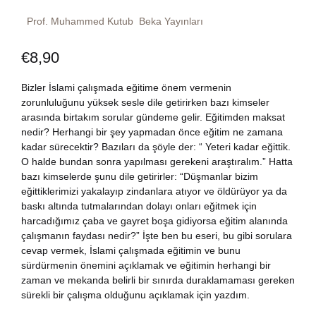
Dünya Klasikleri
Hesap oluştur
Prof. Muhammed Kutub
Beka Yayınları
Kitap Siparişi
€
8,90
Edebiyat
Sepetim
Bizler İslami çalışmada eğitime önem vermenin
Felsefe
Bize Ulaşın
zorunluluğunu yüksek sesle dile getirirken bazı kimseler
arasında birtakım sorular gündeme gelir. Eğitimden maksat
Fransızca
nedir? Herhangi bir şey yapmadan önce eğitim ne zamana
TR
kadar sürecektir? Bazıları da şöyle der: “ Yeteri kadar eğittik.
O halde bundan sonra yapılması gerekeni araştıralım.” Hatta
Ingilizce
DE
bazı kimselerde şunu dile getirirler: “Düşmanlar bizim
eğittiklerimizi yakalayıp zindanlara atıyor ve öldürüyor ya da
Kişisel Gelişim
baskı altında tutmalarından dolayı onları eğitmek için
harcadığımız çaba ve gayret boşa gidiyorsa eğitim alanında
çalışmanın faydası nedir?” İşte ben bu eseri, bu gibi sorulara
Psikoloji
cevap vermek, İslami çalışmada eğitimin ve bunu
sürdürmenin önemini açıklamak ve eğitimin herhangi bir
Siyasi
zaman ve mekanda belirli bir sınırda duraklamaması gereken
sürekli bir çalışma olduğunu açıklamak için yazdım.
Tarih