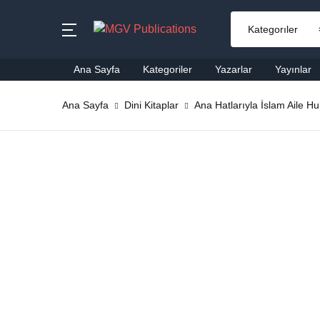
MENU
Ana Sayfa
Kategoriler
Yazarlar
Yayınlar
Ana Sayfa
Ana Sayfa
Dini Kitaplar
Ana Hatlarıyla İslam Aile H
Ai
Kategoriler
Al
Yazarlar
Ba
Yayınlar
Be
Çok Satanlar
Ço
En Yeniler
Di
#Ne Okusam