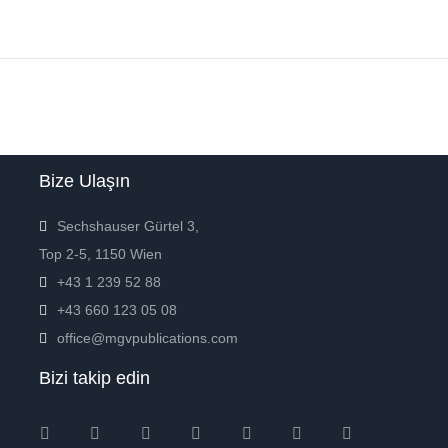
Bize Ulaşın
Sechshauser Gürtel 3,
Top 2-5, 1150 Wien
+43 1 239 52 88
+43 660 123 05 08
office@mgvpublications.com
Bizi takip edin
Instagram
Facebook
Twitter
Ebay
Amazon
Pinterest
Youtube