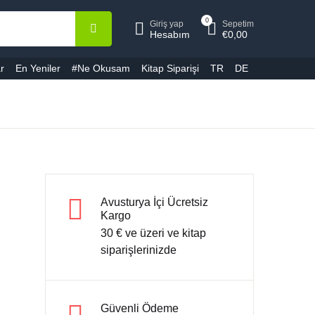
0
Giriş yap
Sepetim
epetiniz (0)
Hesap
Kapat
Kapat
Hesabım
€
0,00
r
En Yeniler
#Ne Okusam
Kitap Siparişi
TR
DE
ullanıcı adı veya E-Posta *
Ürün bulunamadı
ifre *
Avusturya İçi Ücretsiz
Kargo
30 € ve üzeri ve kitap
Şifremi unuttum
Beni hatırla
siparişlerinizde
Giriş yap
Güvenli Ödeme