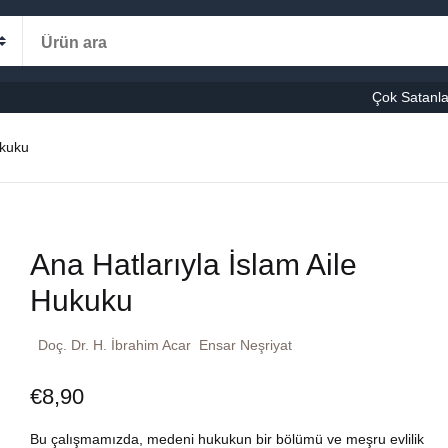
Alışveriş s
Kategoriler
Çok Satanla
K
ukuku
le-Eğitim
manca
Ş
Ana Hatlarıyla İslam Aile
şvuru – Kaynak
Hukuku
stseller
Doç. Dr. H. İbrahim Acar
Ensar Neşriyat
cuk Kitapları
€
8,90
ni Kitaplar
Bu çalışmamızda, medeni hukukun bir bölümü ve meşru evlilik