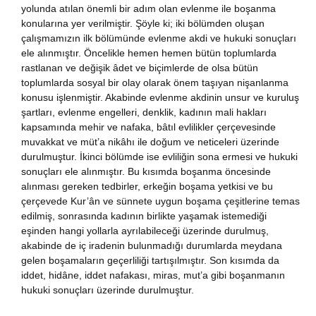
yolunda atılan önemli bir adım olan evlenme ile boşanma
nya Klasikleri
konularına yer verilmiştir. Şöyle ki; iki bölümden oluşan
çalışmamızın ilk bölümünde evlenme akdi ve hukuki sonuçları
ele alınmıştır. Öncelikle hemen hemen bütün toplumlarda
ebiyat
rastlanan ve değişik âdet ve biçimlerde de olsa bütün
toplumlarda sosyal bir olay olarak önem taşıyan nişanlanma
lsefe
konusu işlenmiştir. Akabinde evlenme akdinin unsur ve kuruluş
şartları, evlenme engelleri, denklik, kadının mali hakları
kapsamında mehir ve nafaka, bâtıl evlilikler çerçevesinde
ansızca
muvakkat ve müt’a nikâhı ile doğum ve neticeleri üzerinde
durulmuştur. İkinci bölümde ise evliliğin sona ermesi ve hukuki
gilizce
sonuçları ele alınmıştır. Bu kısımda boşanma öncesinde
alınması gereken tedbirler, erkeğin boşama yetkisi ve bu
çerçevede Kur’ân ve sünnete uygun boşama çeşitlerine temas
şisel Gelişim
edilmiş, sonrasında kadının birlikte yaşamak istemediği
eşinden hangi yollarla ayrılabileceği üzerinde durulmuş,
ikoloji
akabinde de iç iradenin bulunmadığı durumlarda meydana
gelen boşamaların geçerliliği tartışılmıştır. Son kısımda da
iddet, hidâne, iddet nafakası, miras, mut’a gibi boşanmanın
yasi
hukuki sonuçları üzerinde durulmuştur.
rih