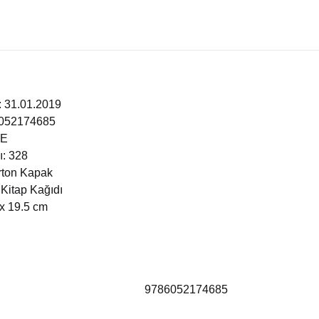
i: 31.01.2019
6052174685
ÇE
ı: 328
arton Kapak
 Kitap Kağıdı
 x 19.5 cm
9786052174685