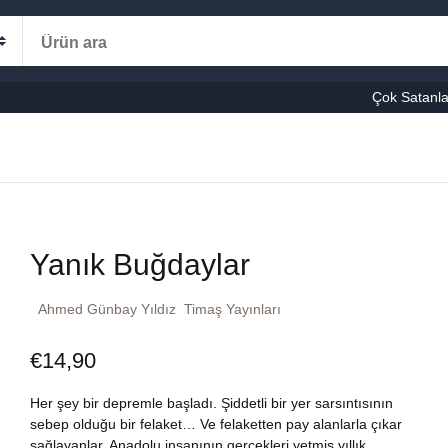
Alışveriş s
Kategoriler
Çok Satanla
K
le-Eğitim
manca
Ş
Yanık Buğdaylar
şvuru – Kaynak
Ahmed Günbay Yıldız
Timaş Yayınları
stseller
€
14,90
cuk Kitapları
Her şey bir depremle başladı. Şiddetli bir yer sarsıntısının
ni Kitaplar
sebep olduğu bir felaket… Ve felaketten pay alanlarla çıkar
sağlayanlar. Anadolu insanının gerçekleri yetmiş yıllık