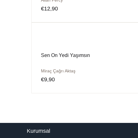
Allan Percy
€
12,90
Sen On Yedi Yaşımsın
Miraç Çağrı Aktaş
€
9,90
Kurumsal