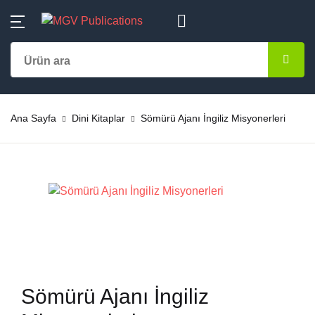
MENU
Hesap
Alışveriş sepetiniz (0)
Kapat
Kapat
Kategoriler
Kullanıcı adı veya E-Posta *
Ana Sayfa
Ürün bulunamadı
Aile-Eğitim
Ana Sayfa
Dini Kitaplar
Sömürü Ajanı İngiliz Misyonerleri
Kategoriler
Şifre *
Almanca
Yazarlar
Başvuru – Kayn
Yayınlar
Şifremi unuttum
Beni hatırla
Bestseller
Çok Satanlar
Çocuk Kitapları
En Yeniler
Giriş yap
Sömürü Ajanı İngiliz
Dini Kitaplar
#Ne Okusam