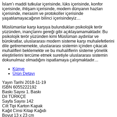
İslam’ı maddi tutkular içerisinde, lüks içerisinde, konfor
içerisinde, ihtişam içerisinde, modern dünyanın hazları
içerisinde, merasim ve protokoller içerisinde
yaşatılamayacağının bilinci içerisindeyiz…
Müslümanlar karşı karşıya bulundukları psikolojik terör
yüzünden, inançlarını gereği gibi açıklayamamaktadır. Bu
psikolojik terör yüzünden kimi Müslüman aydınlar ve
bürokratlar, uluslararası modern sisteme karşı muhalefetlerini
dile getirememekte, uluslararası sistemin içinden çıkacak
muhalifleri beklemekte ve bu muhaliflerin sisteme yönelik
eleştirilerini tercüme etmek suretiyle uluslararası sistemin
dokunulmaz olmadığını ispatlamaya çalışmaktadır…
Künye
Ürün Detayı
Yayın Tarihi 2018-11-19
ISBN 6055222192
Baskı Sayısı 1. Baskı
Dil TÜRKÇE
Sayfa Sayısı 142
Cilt Tipi Karton Kapak
Kağıt Cinsi Kitap Kağıdı
Boyut 13 x 23 cm