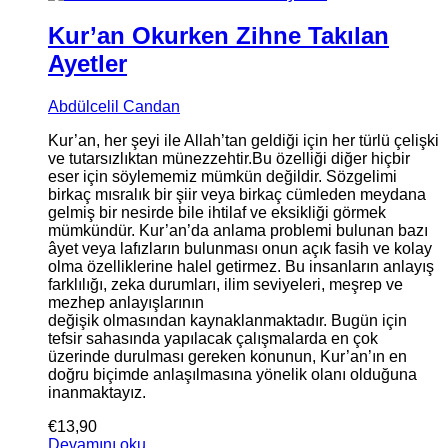
Kur’an Okurken Zihne Takılan
Ayetler
Abdülcelil Candan
Kur’an, her şeyi ile Allah’tan geldiği için her türlü çelişki
ve tutarsızlıktan münezzehtir.Bu özelliği diğer hiçbir
eser için söylememiz mümkün değildir. Sözgelimi
birkaç mısralık bir şiir veya birkaç cümleden meydana
gelmiş bir nesirde bile ihtilaf ve eksikliği görmek
mümkündür. Kur’an’da anlama problemi bulunan bazı
âyet veya lafızların bulunması onun açık fasih ve kolay
olma özelliklerine halel getirmez. Bu insanların anlayış
farklılığı, zeka durumları, ilim seviyeleri, meşrep ve
mezhep anlayışlarının
değişik olmasından kaynaklanmaktadır. Bugün için
tefsir sahasında yapılacak çalışmalarda en çok
üzerinde durulması gereken konunun, Kur’an’ın en
doğru biçimde anlaşılmasına yönelik olanı olduğuna
inanmaktayız.
€
13,90
Devamını oku