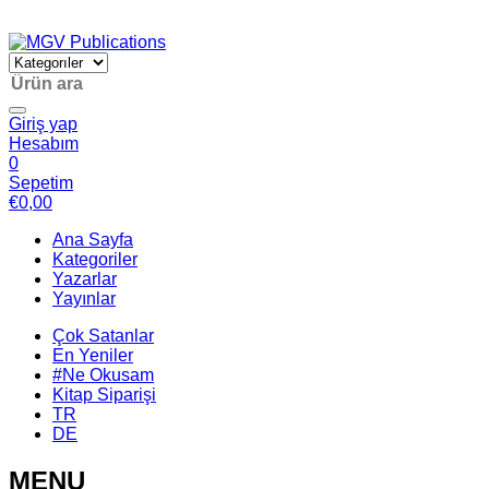
Giriş yap
Hesabım
0
Sepetim
€
0,00
Ana Sayfa
Kategoriler
Yazarlar
Yayınlar
Çok Satanlar
En Yeniler
#Ne Okusam
Kitap Siparişi
TR
DE
MENU