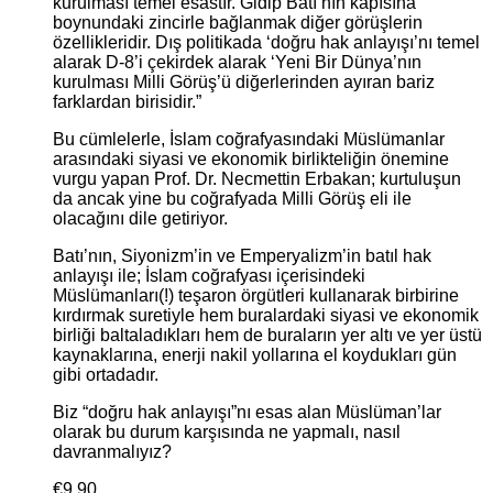
kurulması temel esastır. Gidip Batı’nın kapısına
boynundaki zincirle bağlanmak diğer görüşlerin
özellikleridir. Dış politikada ‘doğru hak anlayışı’nı temel
alarak D-8’i çekirdek alarak ‘Yeni Bir Dünya’nın
kurulması Milli Görüş’ü diğerlerinden ayıran bariz
farklardan birisidir.”
Bu cümlelerle, İslam coğrafyasındaki Müslümanlar
arasındaki siyasi ve ekonomik birlikteliğin önemine
vurgu yapan Prof. Dr. Necmettin Erbakan; kurtuluşun
da ancak yine bu coğrafyada Milli Görüş eli ile
olacağını dile getiriyor.
Batı’nın, Siyonizm’in ve Emperyalizm’in batıl hak
anlayışı ile; İslam coğrafyası içerisindeki
Müslümanları(!) teşaron örgütleri kullanarak birbirine
kırdırmak suretiyle hem buralardaki siyasi ve ekonomik
birliği baltaladıkları hem de buraların yer altı ve yer üstü
kaynaklarına, enerji nakil yollarına el koydukları gün
gibi ortadadır.
Biz “doğru hak anlayışı”nı esas alan Müslüman’lar
olarak bu durum karşısında ne yapmalı, nasıl
davranmalıyız?
€
9,90