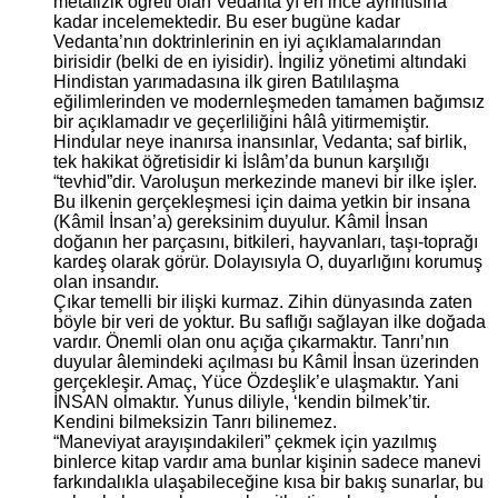
metafizik öğreti olan Vedanta’yı en ince ayrıntısına
kadar incelemektedir. Bu eser bugüne kadar
Vedanta’nın doktrinlerinin en iyi açıklamalarından
birisidir (belki de en iyisidir). İngiliz yönetimi altındaki
Hindistan yarımadasına ilk giren Batılılaşma
eğilimlerinden ve modernleşmeden tamamen bağımsız
bir açıklamadır ve geçerliliğini hâlâ yitirmemiştir.
Hindular neye inanırsa inansınlar, Vedanta; saf birlik,
tek hakikat öğretisidir ki İslâm’da bunun karşılığı
“tevhid”dir. Varoluşun merkezinde manevi bir ilke işler.
Bu ilkenin gerçekleşmesi için daima yetkin bir insana
(Kâmil İnsan’a) gereksinim duyulur. Kâmil İnsan
doğanın her parçasını, bitkileri, hayvanları, taşı-toprağı
kardeş olarak görür. Dolayısıyla O, duyarlığını korumuş
olan insandır.
Çıkar temelli bir ilişki kurmaz. Zihin dünyasında zaten
böyle bir veri de yoktur. Bu saflığı sağlayan ilke doğada
vardır. Önemli olan onu açığa çıkarmaktır. Tanrı’nın
duyular âlemindeki açılması bu Kâmil İnsan üzerinden
gerçekleşir. Amaç, Yüce Özdeşlik’e ulaşmaktır. Yani
İNSAN olmaktır. Yunus diliyle, ‘kendin bilmek’tir.
Kendini bilmeksizin Tanrı bilinemez.
“Maneviyat arayışındakileri” çekmek için yazılmış
binlerce kitap vardır ama bunlar kişinin sadece manevi
farkındalıkla ulaşabileceğine kısa bir bakış sunarlar, bu