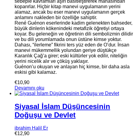
sebeple kavramları aşırı basitleştirerek manasından
koparırlar. Hiçbir kitap manevi uygulamanın yerini
alamaz, ancak bu eser manevi uygulamanın gerçek
anlamını nakleden bir özelliğe sahiptir.
René Guénon eserlerinde kadim gelenekten bahseder,
büyük dinlerin kökenindeki metafizik öğretiyi ortaya
koyar. Bu geleneğin ve öğretinin dili sembolizmin dilidir
ve bu dili yorumlamada onun üstüne kimse yoktur.
Dahası, “ilerleme” fikrini ters yüz eden de O’dur. İnsan
manevi mükemmellik yolundan geriye düştükçe
Karanlık Çağ’a girer; eski kültürler yok edilir, niteliğin
yerini nicelik alır ve çöküş yaklaşır.
Guénon’u okuyan ve anlayan hiç kimse, bir daha asla
eskisi gibi kalamaz.
€
10,90
Devamını oku
Siyasal İslam Düşüncesinin
Doğuşu ve Devlet
ibrahim Halil Er
€
12,90