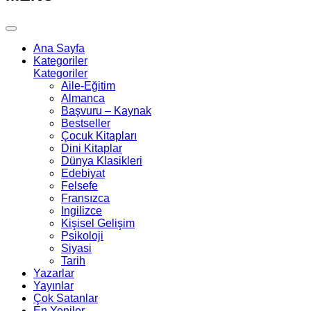
Ana Sayfa
Kategoriler
Kategoriler
Aile-Eğitim
Almanca
Başvuru – Kaynak
Bestseller
Çocuk Kitapları
Dini Kitaplar
Dünya Klasikleri
Edebiyat
Felsefe
Fransızca
Ingilizce
Kişisel Gelişim
Psikoloji
Siyasi
Tarih
Yazarlar
Yayınlar
Çok Satanlar
En Yeniler