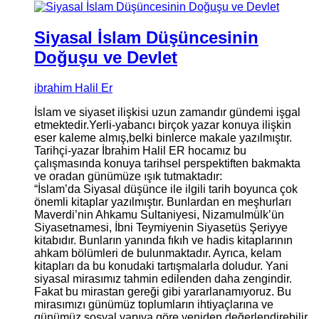
Siyasal İslam Düşüncesinin
Doğuşu ve Devlet
ibrahim Halil Er
İslam ve siyaset ilişkisi uzun zamandır gündemi işgal
etmektedir.Yerli-yabancı birçok yazar konuya ilişkin
eser kaleme almış,belki binlerce makale yazılmıştır.
Tarihçi-yazar İbrahim Halil ER hocamız bu
çalışmasında konuya tarihsel perspektiften bakmakta
ve oradan günümüze ışık tutmaktadır:
“İslam’da Siyasal düşünce ile ilgili tarih boyunca çok
önemli kitaplar yazılmıştır. Bunlardan en meşhurları
Maverdi’nin Ahkamu Sultaniyesi, Nizamulmülk’ün
Siyasetnamesi, İbni Teymiyenin Siyasetüs Şeriyye
kitabıdır. Bunların yanında fıkıh ve hadis kitaplarının
ahkam bölümleri de bulunmaktadır. Ayrıca, kelam
kitapları da bu konudaki tartışmalarla doludur. Yani
siyasal mirasımız tahmin edilenden daha zengindir.
Fakat bu mirastan gereği gibi yararlanamıyoruz. Bu
mirasımızı günümüz toplumların ihtiyaçlarına ve
günümüz sosyal yapıya göre yeniden değerlendirebilir