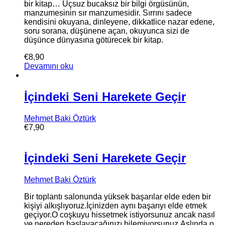
bir kitap… Uçsuz bucaksız bir bilgi örgüsünün,
manzumesinin sır manzumesidir. Sırrını sadece
kendisini okuyana, dinleyene, dikkatlice nazar edene,
soru sorana, düşünene açan, okuyunca sizi de
düşünce dünyasına götürecek bir kitap.
€
8,90
Devamını oku
İçindeki Seni Harekete Geçir
Mehmet Baki Öztürk
€
7,90
İçindeki Seni Harekete Geçir
Mehmet Baki Öztürk
Bir toplantı salonunda yüksek başarılar elde eden bir
kişiyi alkışlıyoruz.İçinizden aynı başarıyı elde etmek
geçiyor.O coşkuyu hissetmek istiyorsunuz ancak nasıl
ve nereden başlayacağınızı bilemiyorsunuz.Aslında o