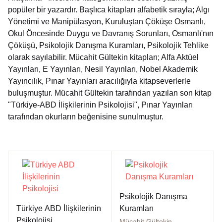
popüler bir yazardır. Başlıca kitapları alfabetik sırayla; Algı
Dünya Klasikleri
Hesap oluştur
Kitap Siparişi
Yönetimi ve Manipülasyon, Kuruluştan Çöküşe Osmanlı,
Okul Öncesinde Duygu ve Davranış Sorunları, Osmanlı'nın
Edebiyat
Sepetim
Çöküşü, Psikolojik Danışma Kuramları, Psikolojik Tehlike
olarak sayılabilir. Mücahit Gültekin kitapları; Alfa Aktüel
Felsefe
Yayınları, E Yayınları, Nesil Yayınları, Nobel Akademik
Bize Ulaşın
Yayıncılık, Pınar Yayınları aracılığıyla kitapseverlerle
Fransızca
buluşmuştur. Mücahit Gültekin tarafından yazılan son kitap
TR
"Türkiye-ABD İlişkilerinin Psikolojisi", Pınar Yayınları
tarafından okurların beğenisine sunulmuştur.
Ingilizce
DE
Kişisel Gelişim
Psikoloji
Siyasi
Psikolojik Danışma
Türkiye ABD İlişkilerinin
Kuramları
Tarih
Psikolojisi
Mücahit Gültekin