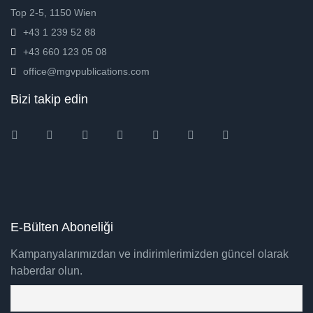
Top 2-5, 1150 Wien
+43 1 239 52 88
+43 660 123 05 08
office@mgvpublications.com
Bizi takip edin
Instagram
Facebook
Twitter
Ebay
Amazon
Pinterest
Youtube
E-Bülten Aboneliği
Kampanyalarımızdan ve indirimlerimizden güncel olarak
haberdar olun.