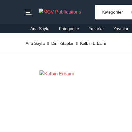
MENU
Ana Sayfa
Kategoriler
Yazarlar
Yayınlar
Ana Sayfa
Ana Sayfa
Dini Kitaplar
Kalbin Erbaini
Ai
Kategoriler
Al
Yazarlar
Ba
Yayınlar
Be
Çok Satanlar
Ço
En Yeniler
Di
#Ne Okusam