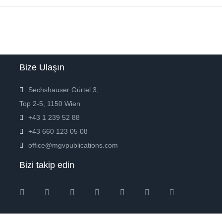
Bize Ulaşın
Sechshauser Gürtel 3,
Top 2-5, 1150 Wien
+43 1 239 52 88
+43 660 123 05 08
office@mgvpublications.com
Bizi takip edin
Instagram
Facebook
Twitter
Ebay
Amazon
Pinterest
Youtube