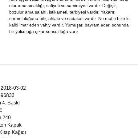
olur ama sıcaklığı, safiyeti ve samimiyeti vardır. Değişir,
nya Klasikleri
bozulur ama salahı, istikameti, terbiyesi vardır. Yakarır,
sorumluluğunu bilir, ahlakı ve sadakati vardır. Ne mutlu bize ki
ebiyat
kalbi imar eden vahiy vardır. Yumuşar, bayram eder, sonunda
bir yolculuğa çıkar sonsuzluğa varır.
lsefe
ansızca
gilizce
i 2018-03-02
şisel Gelişim
696833
 4. Baskı
ikoloji
E
ı 240
yasi
rton Kapak
Kitap Kağıdı
rih