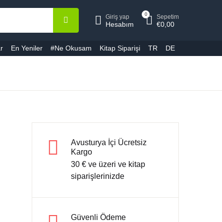
0
Giriş yap
Sepetim
epetiniz (0)
Hesap
Kapat
Kapat
Hesabım
€
0,00
r
En Yeniler
#Ne Okusam
Kitap Siparişi
TR
DE
ullanıcı adı veya E-Posta *
Ürün bulunamadı
ifre *
Avusturya İçi Ücretsiz
Kargo
30 € ve üzeri ve kitap
Şifremi unuttum
Beni hatırla
siparişlerinizde
Giriş yap
Güvenli Ödeme