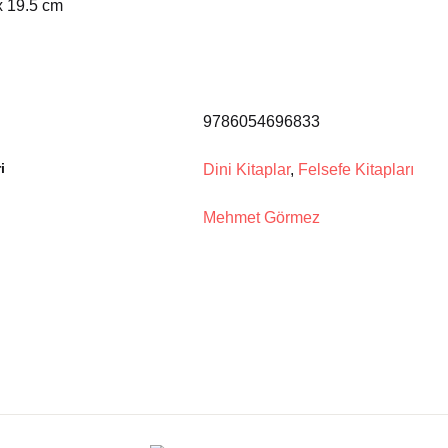
x 19.5 cm
9786054696833
i
Dini Kitaplar
,
Felsefe Kitapları
Mehmet Görmez