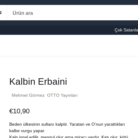
Alışveriş s
Kategoriler
Çok Satanla
K
le-Eğitim
manca
Ş
Kalbin Erbaini
şvuru – Kaynak
Mehmet Görmez
OTTO Yayınları
stseller
€
10,90
cuk Kitapları
Beden ülkesinin sultanı kalptir. Yaratan ve O’nun yarattıkları
ni Kitaplar
kalbe vurgu yapar.
Kalp işgal edilir, meşgul olur ama miracı vardır. Katı olur, kötü