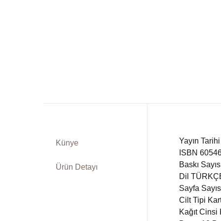
Dü
Kitap Siparişi
Ed
Sepetim
Fe
Bize Ulaşın
Fr
TR
In
DE
Yayın Tarih
Ki
Künye
ISBN 6054
Baskı Sayısı
Ürün Detayı
Ps
Dil TÜRKÇ
Sayfa Sayıs
Si
Cilt Tipi Ka
Kağıt Cinsi 
Ta