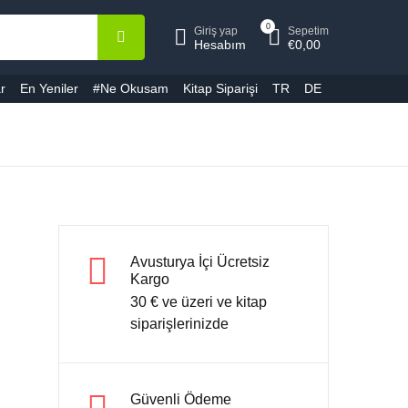
0
Giriş yap
Sepetim
epetiniz (0)
Hesap
Kapat
Kapat
Hesabım
€
0,00
r
En Yeniler
#Ne Okusam
Kitap Siparişi
TR
DE
ullanıcı adı veya E-Posta *
Ürün bulunamadı
ifre *
Avusturya İçi Ücretsiz
Kargo
30 € ve üzeri ve kitap
Şifremi unuttum
Beni hatırla
siparişlerinizde
Giriş yap
Güvenli Ödeme