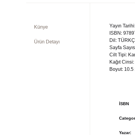
Dü
Kitap Siparişi
Ed
Yayın Tarih
Sepetim
Künye
ISBN: 978
Fe
Dil: TÜRK
Ürün Detayı
Bize Ulaşın
Sayfa Sayıs
Cilt Tipi: K
Fr
TR
Kağıt Cinsi:
Boyut: 10.5
In
DE
Ki
Ps
İSBN
Si
Categor
Yazar
Ta