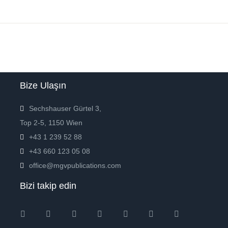
Bize Ulaşın
Sechshauser Gürtel 3,
Top 2-5, 1150 Wien
+43 1 239 52 88
+43 660 123 05 08
office@mgvpublications.com
Bizi takip edin
Instagram
Facebook
Twitter
Ebay
Amazon
Pinterest
Youtube