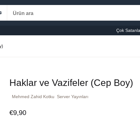
Alışveriş s
Kategoriler
Çok Satanla
K
y)
le-Eğitim
manca
Ş
Haklar ve Vazifeler (Cep Boy)
şvuru – Kaynak
Mehmed Zahid Kotku
Server Yayınları
stseller
€
9,90
cuk Kitapları
ni Kitaplar