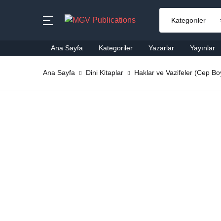
MENU
Ana Sayfa
Kategoriler
Yazarlar
Yayınlar
Ana Sayfa
Ana Sayfa
Dini Kitaplar
Haklar ve Vazifeler (Cep Bo
Ai
Kategoriler
Al
Yazarlar
Ba
Yayınlar
Be
Çok Satanlar
Ço
En Yeniler
Di
#Ne Okusam