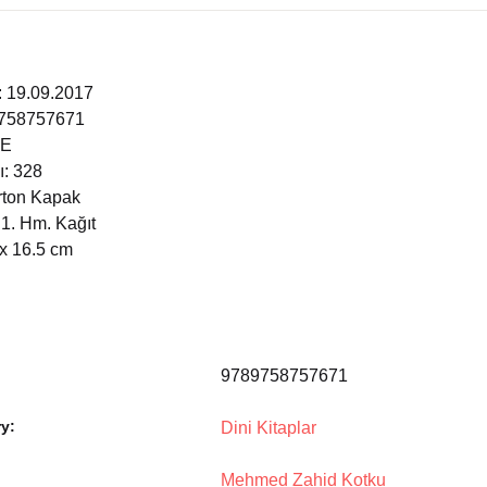
nya Klasikleri
ebiyat
i: 19.09.2017
9758757671
lsefe
ÇE
ı: 328
arton Kapak
ansızca
 1. Hm. Kağıt
 x 16.5 cm
gilizce
şisel Gelişim
ikoloji
9789758757671
yasi
y:
Dini Kitaplar
Mehmed Zahid Kotku
rih