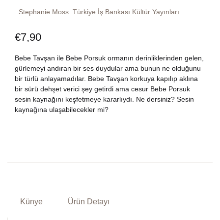
Stephanie Moss
Türkiye İş Bankası Kültür Yayınları
Dünya Klasikleri
Hesap oluştur
Kitap Siparişi
€
7,90
Edebiyat
Sepetim
Bebe Tavşan ile Bebe Porsuk ormanın derinliklerinden gelen,
Felsefe
gürlemeyi andıran bir ses duydular ama bunun ne olduğunu
Bize Ulaşın
bir türlü anlayamadılar. Bebe Tavşan korkuya kapılıp aklına
bir sürü dehşet verici şey getirdi ama cesur Bebe Porsuk
Fransızca
TR
sesin kaynağını keşfetmeye kararlıydı. Ne dersiniz? Sesin
kaynağına ulaşabilecekler mi?
Ingilizce
DE
Kişisel Gelişim
Psikoloji
Siyasi
Künye
Ürün Detayı
Tarih