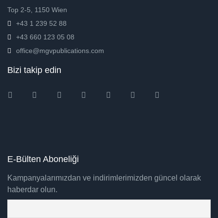
Top 2-5, 1150 Wien
+43 1 239 52 88
+43 660 123 05 08
office@mgvpublications.com
Bizi takip edin
Instagram
Facebook
Twitter
Ebay
Amazon
Pinterest
Youtube
E-Bülten Aboneliği
Kampanyalarımızdan ve indirimlerimizden güncel olarak
haberdar olun.