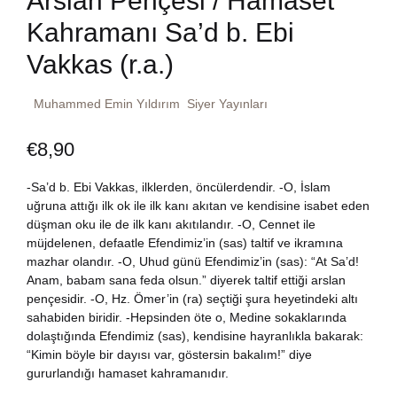
Arslan Pençesi / Hamaset
Dünya Klasikleri
Kahramanı Sa’d b. Ebi
Hesap oluştur
Kitap Siparişi
Vakkas (r.a.)
Edebiyat
Sepetim
Muhammed Emin Yıldırım
Siyer Yayınları
Felsefe
Bize Ulaşın
€
8,90
Fransızca
TR
-Sa’d b. Ebi Vakkas, ilklerden, öncülerdendir. -O, İslam
uğruna attığı ilk ok ile ilk kanı akıtan ve kendisine isabet eden
Ingilizce
DE
düşman oku ile de ilk kanı akıtılandır. -O, Cennet ile
müjdelenen, defaatle Efendimiz’in (sas) taltif ve ikramına
Kişisel Gelişim
mazhar olandır. -O, Uhud günü Efendimiz’in (sas): “At Sa’d!
Anam, babam sana feda olsun.” diyerek taltif ettiği arslan
pençesidir. -O, Hz. Ömer’in (ra) seçtiği şura heyetindeki altı
Psikoloji
sahabiden biridir. -Hepsinden öte o, Medine sokaklarında
dolaştığında Efendimiz (sas), kendisine hayranlıkla bakarak:
Siyasi
“Kimin böyle bir dayısı var, göstersin bakalım!” diye
gururlandığı hamaset kahramanıdır.
Tarih