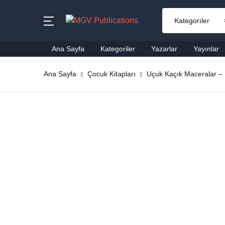
MENU
Ana Sayfa
Kategoriler
Yazarlar
Yayınlar
Ana Sayfa
Ana Sayfa
Çocuk Kitapları
Uçuk Kaçık Maceralar – Bi
Ai
Kategoriler
Al
Yazarlar
Ba
Yayınlar
Be
Çok Satanlar
Ço
En Yeniler
Di
#Ne Okusam