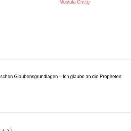
Mustafa Orakçı
ischen Glaubensgrundlagen – Ich glaube an die Propheten
a. s.)