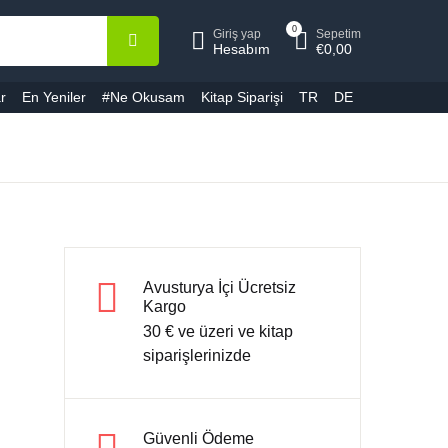
0
Giriş yap
Sepetim
epetiniz (0)
Hesap
Kapat
Kapat
Hesabım
€
0,00
r
En Yeniler
#Ne Okusam
Kitap Siparişi
TR
DE
ullanıcı adı veya E-Posta *
Ürün bulunamadı
ifre *
Avusturya İçi Ücretsiz
Kargo
30 € ve üzeri ve kitap
Şifremi unuttum
Beni hatırla
siparişlerinizde
Giriş yap
Güvenli Ödeme