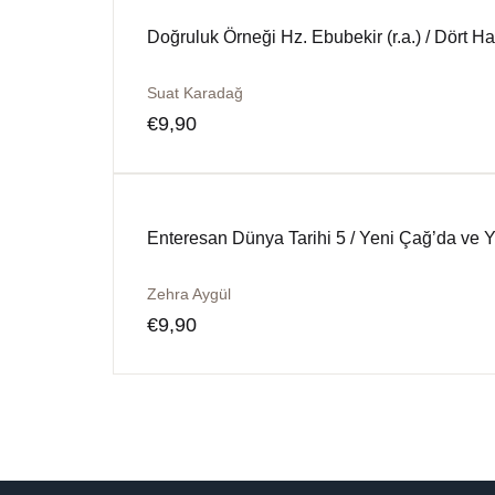
Doğruluk Örneği Hz. Ebubekir (r.a.) / Dört Ha
Suat Karadağ
€
9,90
Enteresan Dünya Tarihi 5 / Yeni Çağ’da ve 
Zehra Aygül
€
9,90