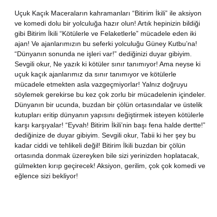
nya Klasikleri
Uçuk Kaçık Maceraların kahramanları “Bitirim İkili” ile aksiyon
ve komedi dolu bir yolculuğa hazır olun! Artık hepinizin bildiği
gibi Bitirim İkili “Kötülerle ve Felaketlerle” mücadele eden iki
ebiyat
ajan! Ve ajanlarımızın bu seferki yolculuğu Güney Kutbu’na!
“Dünyanın sonunda ne işleri var!” dediğinizi duyar gibiyim.
lsefe
Sevgili okur, Ne yazık ki kötüler sınır tanımıyor! Ama neyse ki
uçuk kaçık ajanlarımız da sınır tanımıyor ve kötülerle
mücadele etmekten asla vazgeçmiyorlar! Yalnız doğruyu
ansızca
söylemek gerekirse bu kez çok zorlu bir mücadelenin içindeler.
Dünyanın bir ucunda, buzdan bir çölün ortasındalar ve üstelik
gilizce
kutupları eritip dünyanın yapısını değiştirmek isteyen kötülerle
karşı karşıyalar! “Eyvah! Bitirim İkili’nin başı fena halde dertte!”
dediğinize de duyar gibiyim. Sevgili okur, Tabii ki her şey bu
şisel Gelişim
kadar ciddi ve tehlikeli değil! Bitirim İkili buzdan bir çölün
ortasında donmak üzereyken bile sizi yerinizden hoplatacak,
ikoloji
gülmekten kırıp geçirecek! Aksiyon, gerilim, çok çok komedi ve
eğlence sizi bekliyor!
yasi
rih