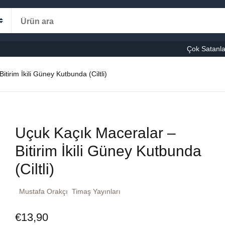
Alışveriş s
Kategoriler
Çok Satanla
K
tirim İkili Güney Kutbunda (Ciltli)
le-Eğitim
manca
Ş
Uçuk Kaçık Maceralar –
şvuru – Kaynak
Bitirim İkili Güney Kutbunda
stseller
(Ciltli)
cuk Kitapları
Mustafa Orakçı
Timaş Yayınları
ni Kitaplar
€
13,90