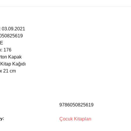
i: 03.09.2021
6050825619
ÇE
ı: 176
arton Kapak
 Kitap Kağıdı
 x 21 cm
9786050825619
y:
Çocuk Kitapları