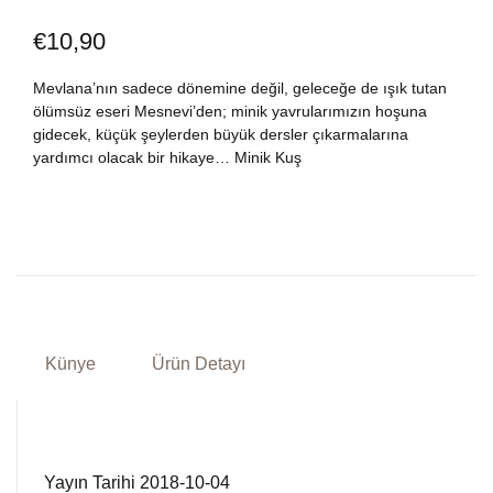
Dünya Klasikleri
Hesap oluştur
€
10,90
Kitap Siparişi
Edebiyat
Mevlana’nın sadece dönemine değil, geleceğe de ışık tutan
Sepetim
ölümsüz eseri Mesnevi’den; minik yavrularımızın hoşuna
gidecek, küçük şeylerden büyük dersler çıkarmalarına
Felsefe
Bize Ulaşın
yardımcı olacak bir hikaye… Minik Kuş
Fransızca
TR
Ingilizce
DE
Kişisel Gelişim
Künye
Ürün Detayı
Psikoloji
Siyasi
Yayın Tarihi 2018-10-04
Tarih