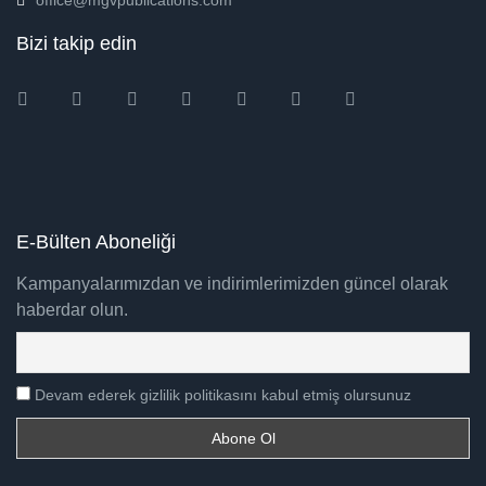
office@mgvpublications.com
Bizi takip edin
Instagram
Facebook
Twitter
Ebay
Amazon
Pinterest
Youtube
E-Bülten Aboneliği
Kampanyalarımızdan ve indirimlerimizden güncel olarak
haberdar olun.
Devam ederek gizlilik politikasını kabul etmiş olursunuz