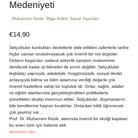
Medeniyeti
Dünya Klasikleri
Hesap oluştur
Kitap Siparişi
Muharrem Kesik
Bilge Kültür Sanat Yayınları
Edebiyat
Sepetim
€
14,90
Felsefe
Bize Ulaşın
Selçuklular kurdukları devletlerle elde ettikleri zaferlerle tarihe
hiçbir zaman unutulmayacak çok önemli bir not düştüler.
Fransızca
TR
Onların başarıları sadece askerlik sanatını mükemmel
denilecek kadar iyi bilmeleri ile sınırlı değildir. Selçuklular
Ingilizce
teşkilatçı yapısıyla, adaletiyle, hoşgörüsüyle, sosyal devlet
DE
anlayışıyla bilime ve bilim adamına verdiği değerle çok
önemli hasletlere sahip bir topluluk idi. Onlar, sağlık, adalet
Kişisel Gelişim
ve eğitim alanlarında gerçekleştirdikleri politikalarla
yönettikleri ahaliyi memnun ettiler. Selçuklular, düşmanlarını
Psikoloji
bile kendilerine hayran bıraktılar. Onlardan hâlâ öğrenecek
çok şeyimiz var…
Prof. Dr. Muharrem Kesik, alanında önemli bir eksiği kapatan
Siyasi
bu eseri sizin için kaleme aldı.
devamını oku
Tarih