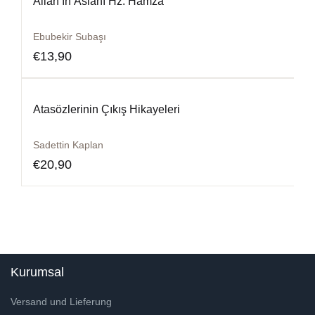
Allah’ın Aslanı Hz. Hamza
Ebubekir Subaşı
€
13,90
Atasözlerinin Çıkış Hikayeleri
Sadettin Kaplan
€
20,90
Kurumsal
Versand und Lieferung