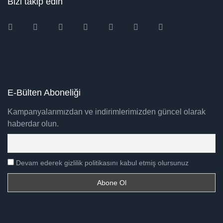
Bizi takip edin
Instagram
Facebook
Twitter
Ebay
Amazon
Pinterest
Youtube
E-Bülten Aboneliği
Kampanyalarımızdan ve indirimlerimizden güncel olarak
haberdar olun.
Devam ederek gizlilik politikasını kabul etmiş olursunuz