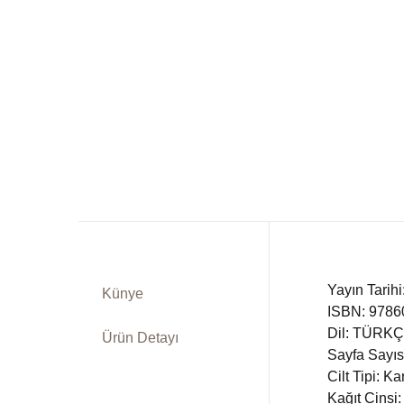
Dü
Kitap Siparişi
Ed
Sepetim
Fe
Bize Ulaşın
Fr
TR
In
DE
Ki
Yayın Tarih
Künye
Ps
ISBN: 978
Dil: TÜRK
Ürün Detayı
Si
Sayfa Sayıs
Cilt Tipi: K
Kağıt Cinsi:
Ta