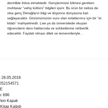
derinlikle ihtiva etmektedir. Gençlerimizin bilmesi gereken
nya Klasikleri
muhtasar “vahiy kültürü” bilgileri içerir. Bu ürün bir nebze de
olsa genç Dimağların bilgi ve düşünce dünyasına katı
sağlayacaktır. Gözümünüzün nuru olan evlatlarımız için bir “el
ebiyat
kitabı” mahiyetinedir. Lise ya da üniversitede okuyan
öğrencilerin ders haklarında ve sohbetlerine rehberlik
lsefe
edecektir. Faydalı olması dilek ve temennileriyle…
ansızca
gilizce
şisel Gelişim
i: 26.05.2018
ikoloji
6052154571
ÇE
yasi
ı: 696
arton Kapak
 Kitap Kağıdı
rih