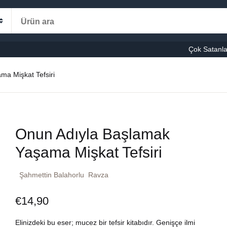
Alışveriş s
Kategoriler
Çok Satanla
K
a Mişkat Tefsiri
le-Eğitim
manca
Ş
Onun Adıyla Başlamak
şvuru – Kaynak
Yaşama Mişkat Tefsiri
stseller
Şahmettin Balahorlu
Ravza
cuk Kitapları
€
14,90
ni Kitaplar
Elinizdeki bu eser; mucez bir tefsir kitabıdır. Genişçe ilmi