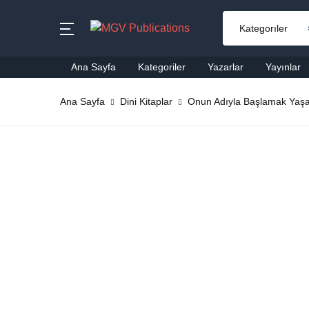
MENU
Ana Sayfa
Kategoriler
Yazarlar
Yayınlar
Ana Sayfa
Ana Sayfa
Dini Kitaplar
Onun Adıyla Başlamak Yaşam
Ai
Kategoriler
Al
Yazarlar
Ba
Yayınlar
Be
Çok Satanlar
Ço
En Yeniler
Di
#Ne Okusam