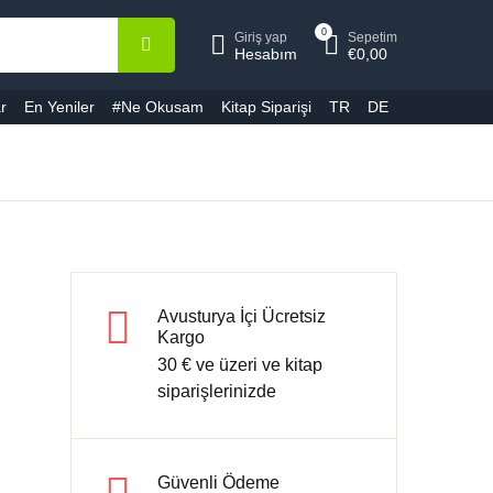
0
Giriş yap
Sepetim
epetiniz (0)
Hesap
Kapat
Kapat
Hesabım
€
0,00
r
En Yeniler
#Ne Okusam
Kitap Siparişi
TR
DE
ullanıcı adı veya E-Posta *
Ürün bulunamadı
ifre *
Avusturya İçi Ücretsiz
Kargo
30 € ve üzeri ve kitap
Şifremi unuttum
Beni hatırla
siparişlerinizde
Giriş yap
Güvenli Ödeme