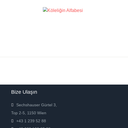
Bize Ulaşın
Sechshauser Gürtel 3,
Top 2-5, 1150 Wien
+43 1 239 52 88