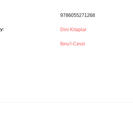
9786055271268
y:
Dini Kitaplar
İbnu'l-Cevzi