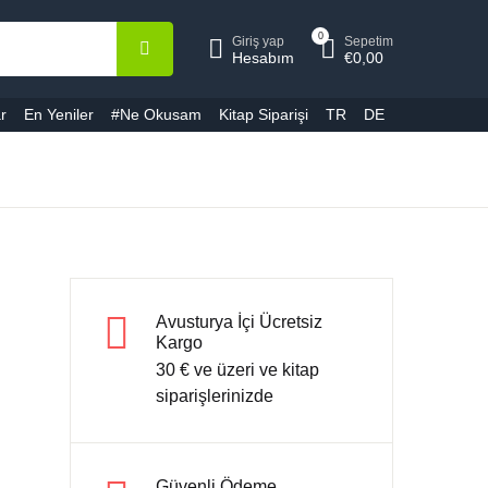
epetiniz (0)
Hesap
0
Giriş yap
Sepetim
Kapat
Kapat
Hesabım
€
0,00
r
En Yeniler
#Ne Okusam
Kitap Siparişi
TR
DE
ullanıcı adı veya E-Posta *
Ürün bulunamadı
ifre *
Avusturya İçi Ücretsiz
Kargo
Şifremi unuttum
Beni hatırla
30 € ve üzeri ve kitap
siparişlerinizde
Giriş yap
Güvenli Ödeme