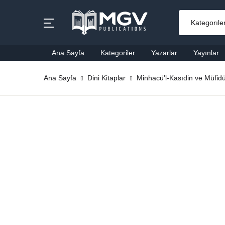
MENU
Ana Sayfa
Kategoriler
Yazarlar
Yayınlar
Ana Sayfa
Ana Sayfa
Dini Kitaplar
Minhacü’l-Kasıdin ve Müfidü
Ai
Kategoriler
Al
Yazarlar
Ba
Yayınlar
Be
Çok Satanlar
Ço
En Yeniler
Di
#Ne Okusam