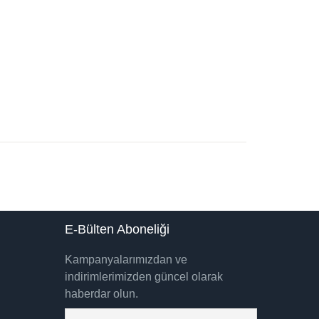
E-Bülten Aboneliği
Kampanyalarımızdan ve
indirimlerimizden güncel olarak
haberdar olun.