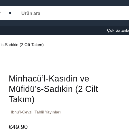
Alışveriş s
Kategoriler
Çok Satanla
K
’s-Sadıkin (2 Cilt Takım)
le-Eğitim
manca
Ş
Minhacü’l-Kasıdin ve
şvuru – Kaynak
Müfidü’s-Sadıkin (2 Cilt
stseller
Takım)
cuk Kitapları
İbnu'l-Cevzi
Tahlil Yayınları
ni Kitaplar
€
49,90