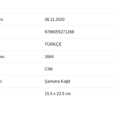
hi:
26.11.2020
9786055271268
TÜRKÇE
sı:
1664
Ciltli
i:
Şamuha Kağıt
15.5 x 23.5 cm