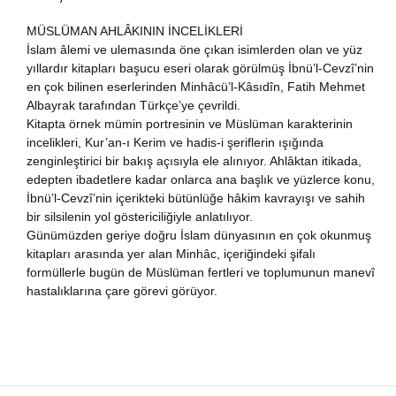
nya Klasikleri
MÜSLÜMAN AHLÂKININ İNCELİKLERİ
İslam âlemi ve ulemasında öne çıkan isimlerden olan ve yüz
yıllardır kitapları başucu eseri olarak görülmüş İbnü’l-Cevzî’nin
ebiyat
en çok bilinen eserlerinden Minhâcü’l-Kâsıdîn, Fatih Mehmet
Albayrak tarafından Türkçe’ye çevrildi.
lsefe
Kitapta örnek mümin portresinin ve Müslüman karakterinin
incelikleri, Kur’an-ı Kerim ve hadis-i şeriflerin ışığında
zenginleştirici bir bakış açısıyla ele alınıyor. Ahlâktan itikada,
ansızca
edepten ibadetlere kadar onlarca ana başlık ve yüzlerce konu,
İbnü’l-Cevzî’nin içerikteki bütünlüğe hâkim kavrayışı ve sahih
gilizce
bir silsilenin yol göstericiliğiyle anlatılıyor.
Günümüzden geriye doğru İslam dünyasının en çok okunmuş
şisel Gelişim
kitapları arasında yer alan Minhâc, içeriğindeki şifalı
formüllerle bugün de Müslüman fertleri ve toplumunun manevî
hastalıklarına çare görevi görüyor.
ikoloji
yasi
rih