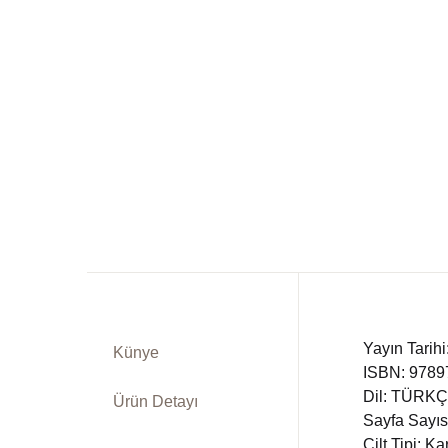
Dü
Kitap Siparişi
Ed
Sepetim
Fe
Bize Ulaşın
Fr
TR
In
DE
Ki
Ps
Yayın Tarih
Künye
ISBN: 978
Si
Dil: TÜRK
Ürün Detayı
Sayfa Sayıs
Ta
Cilt Tipi: K