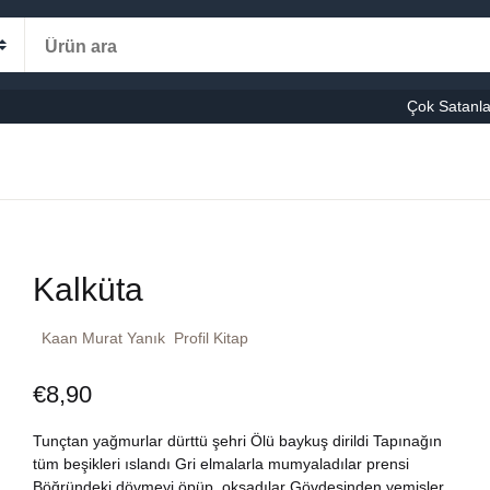
Alışveriş s
Kategoriler
Çok Satanla
K
le-Eğitim
manca
Ş
Kalküta
şvuru – Kaynak
Kaan Murat Yanık
Profil Kitap
stseller
€
8,90
cuk Kitapları
Tunçtan yağmurlar dürttü şehri Ölü baykuş dirildi Tapınağın
ni Kitaplar
tüm beşikleri ıslandı Gri elmalarla mumyaladılar prensi
Böğründeki dövmeyi öpüp, okşadılar Gövdesinden yemişler