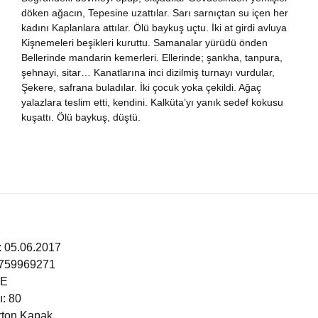
döken ağacın, Tepesine uzattılar. Sarı sarnıçtan su içen her
nya Klasikleri
kadını Kaplanlara attılar. Ölü baykuş uçtu. İki at girdi avluya
Kişnemeleri beşikleri kuruttu. Samanalar yürüdü önden
ebiyat
Bellerinde mandarin kemerleri. Ellerinde; şankha, tanpura,
şehnayi, sitar… Kanatlarına inci dizilmiş turnayı vurdular,
Şekere, safrana buladılar. İki çocuk yoka çekildi. Ağaç
lsefe
yalazlara teslim etti, kendini. Kalküta’yı yanık sedef kokusu
kuşattı. Ölü baykuş, düştü.
ansızca
gilizce
şisel Gelişim
ikoloji
i: 05.06.2017
9759969271
yasi
ÇE
ı: 80
rih
arton Kapak