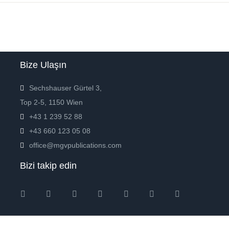
Bize Ulaşın
Sechshauser Gürtel 3,
Top 2-5, 1150 Wien
+43 1 239 52 88
+43 660 123 05 08
office@mgvpublications.com
Bizi takip edin
Instagram
Facebook
Twitter
Ebay
Amazon
Pinterest
Youtube