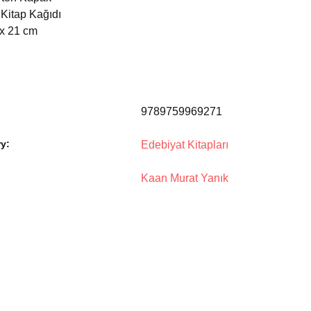
 Kitap Kağıdı
 x 21 cm
9789759969271
y:
Edebiyat Kitapları
Kaan Murat Yanık