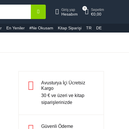
0
Giriş yap
Sepetim
epetiniz (0)
Hesap
Kapat
Kapat
Hesabım
€
0,00
r
En Yeniler
#Ne Okusam
Kitap Siparişi
TR
DE
ullanıcı adı veya E-Posta *
Ürün bulunamadı
ifre *
Avusturya İçi Ücretsiz
Kargo
30 € ve üzeri ve kitap
Şifremi unuttum
Beni hatırla
siparişlerinizde
Giriş yap
Güvenli Ödeme