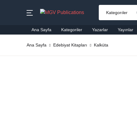
MENU
Ana Sayfa
Kategoriler
Yazarlar
Yayınlar
Ana Sayfa
Ana Sayfa
Edebiyat Kitapları
Kalküta
Ai
Kategoriler
Al
Yazarlar
Ba
Yayınlar
Be
Çok Satanlar
Ço
En Yeniler
Di
#Ne Okusam