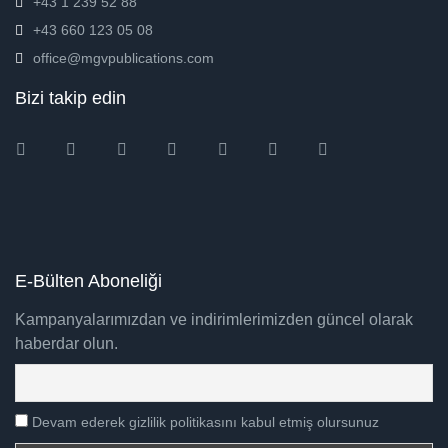
+43 1 239 52 88
+43 660 123 05 08
office@mgvpublications.com
Bizi takip edin
Instagram
Facebook
Twitter
Ebay
Amazon
Pinterest
Youtube
E-Bülten Aboneliği
Kampanyalarımızdan ve indirimlerimizden güncel olarak
haberdar olun.
Devam ederek gizlilik politikasını kabul etmiş olursunuz