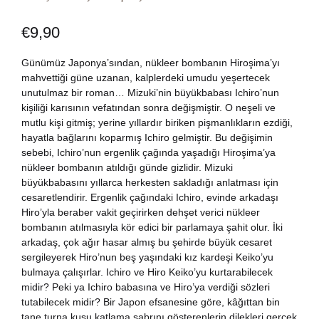
Dünya Klasikleri
Hesap oluştur
Kitap Siparişi
€
9,90
Edebiyat
Sepetim
Günümüz Japonya’sından, nükleer bombanın Hiroşima’yı
mahvettiği güne uzanan, kalplerdeki umudu yeşertecek
unutulmaz bir roman… Mizuki’nin büyükbabası Ichiro’nun
Felsefe
Bize Ulaşın
kişiliği karısının vefatından sonra değişmiştir. O neşeli ve
mutlu kişi gitmiş; yerine yıllardır biriken pişmanlıkların ezdiği,
Fransızca
TR
hayatla bağlarını koparmış Ichiro gelmiştir. Bu değişimin
sebebi, Ichiro’nun ergenlik çağında yaşadığı Hiroşima’ya
nükleer bombanın atıldığı günde gizlidir. Mizuki
Ingilizce
DE
büyükbabasını yıllarca herkesten sakladığı anlatması için
cesaretlendirir. Ergenlik çağındaki Ichiro, evinde arkadaşı
Kişisel Gelişim
Hiro’yla beraber vakit geçirirken dehşet verici nükleer
bombanın atılmasıyla kör edici bir parlamaya şahit olur. İki
Psikoloji
arkadaş, çok ağır hasar almış bu şehirde büyük cesaret
sergileyerek Hiro’nun beş yaşındaki kız kardeşi Keiko’yu
bulmaya çalışırlar. Ichiro ve Hiro Keiko’yu kurtarabilecek
Siyasi
midir? Peki ya Ichiro babasına ve Hiro’ya verdiği sözleri
tutabilecek midir? Bir Japon efsanesine göre, kâğıttan bin
Tarih
tane turna kuşu katlama sabrını gösterenlerin dilekleri gerçek