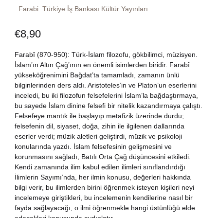
Farabi
Türkiye İş Bankası Kültür Yayınları
Dünya Klasikleri
Hesap oluştur
Kitap Siparişi
€
8,90
Edebiyat
Sepetim
Farabî (870-950): Türk-İslam filozofu, gökbilimci, müzisyen.
Felsefe
İslam’ın Altın Çağ’ının en önemli isimlerden biridir. Farabî
Bize Ulaşın
yükseköğrenimini Bağdat’ta tamamladı, zamanın ünlü
bilginlerinden ders aldı. Aristoteles’in ve Platon’un eserlerini
Fransızca
TR
inceledi, bu iki filozofun felsefelerini İslam’la bağdaştırmaya,
bu sayede İslam dinine felsefi bir nitelik kazandırmaya çalıştı.
Ingilizce
Felsefeye mantık ile başlayıp metafizik üzerinde durdu;
DE
felsefenin dil, siyaset, doğa, zihin ile ilgilenen dallarında
eserler verdi; müzik aletleri geliştirdi, müzik ve psikoloji
Kişisel Gelişim
konularında yazdı. İslam felsefesinin gelişmesini ve
korunmasını sağladı, Batılı Orta Çağ düşüncesini etkiledi.
Psikoloji
Kendi zamanında ilim kabul edilen ilimleri sınıflandırdığı
İlimlerin Sayımı’nda, her ilmin konusu, değerleri hakkında
bilgi verir, bu ilimlerden birini öğrenmek isteyen kişileri neyi
Siyasi
incelemeye giriştikleri, bu incelemenin kendilerine nasıl bir
fayda sağlayacağı, o ilmi öğrenmekle hangi üstünlüğü elde
Tarih