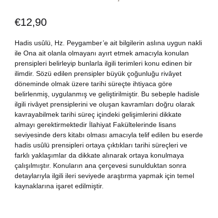
Dünya Klasikleri
Hesap oluştur
Kitap Siparişi
€
12,90
Edebiyat
Sepetim
Hadis usûlü, Hz. Peygamber’e ait bilgilerin aslına uygun nakli
ile Ona ait olanla olmayanı ayırt etmek amacıyla konulan
prensipleri belirleyip bunlarla ilgili terimleri konu edinen bir
Felsefe
Bize Ulaşın
ilimdir. Sözü edilen prensipler büyük çoğunluğu rivâyet
döneminde olmak üzere tarihi süreçte ihtiyaca göre
Fransızca
TR
belirlenmiş, uygulanmış ve geliştirilmiştir. Bu sebeple hadisle
ilgili rivâyet prensiplerini ve oluşan kavramları doğru olarak
kavrayabilmek tarihi süreç içindeki gelişimlerini dikkate
Ingilizce
DE
almayı gerektirmektedir İlahiyat Fakültelerinde lisans
seviyesinde ders kitabı olması amacıyla telif edilen bu eserde
Kişisel Gelişim
hadis usûlü prensipleri ortaya çıktıkları tarihi süreçleri ve
farklı yaklaşımlar da dikkate alınarak ortaya konulmaya
Psikoloji
çalışılmıştır. Konuların ana çerçevesi sunulduktan sonra
detaylarıyla ilgili ileri seviyede araştırma yapmak için temel
kaynaklarına işaret edilmiştir.
Siyasi
Tarih