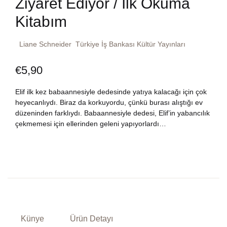
Ziyaret Ediyor / İlk Okuma
Dünya Klasikleri
Hesap oluştur
Kitabım
Kitap Siparişi
Edebiyat
Sepetim
Liane Schneider
Türkiye İş Bankası Kültür Yayınları
Felsefe
€
5,90
Bize Ulaşın
Elif ilk kez babaannesiyle dedesinde yatıya kalacağı için çok
Fransızca
TR
heyecanlıydı. Biraz da korkuyordu, çünkü burası alıştığı ev
düzeninden farklıydı. Babaannesiyle dedesi, Elif’in yabancılık
Ingilizce
DE
çekmemesi için ellerinden geleni yapıyorlardı…
Kişisel Gelişim
Psikoloji
Siyasi
Künye
Ürün Detayı
Tarih