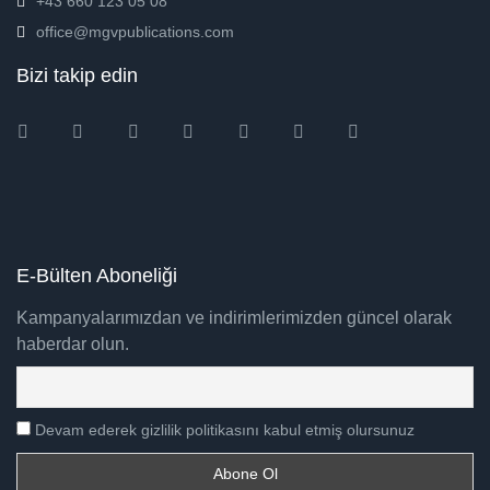
+43 660 123 05 08
office@mgvpublications.com
Bizi takip edin
Instagram
Facebook
Twitter
Ebay
Amazon
Pinterest
Youtube
E-Bülten Aboneliği
Kampanyalarımızdan ve indirimlerimizden güncel olarak
haberdar olun.
Devam ederek gizlilik politikasını kabul etmiş olursunuz