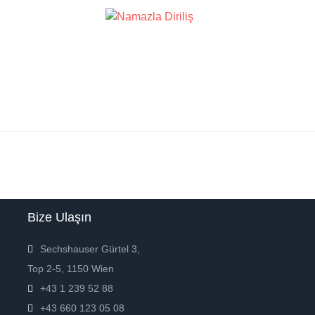
Bize Ulaşın
Sechshauser Gürtel 3,
Top 2-5, 1150 Wien
+43 1 239 52 88
+43 660 123 05 08