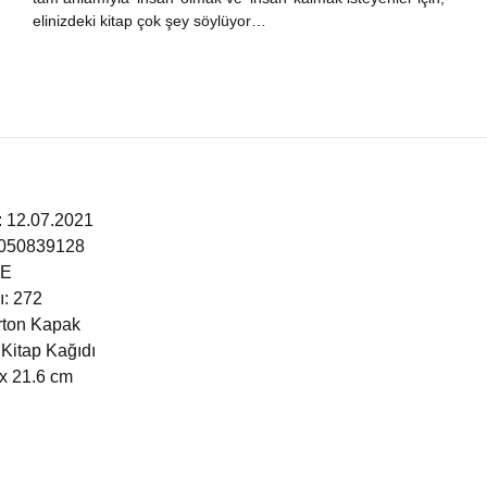
elinizdeki kitap çok şey söylüyor…
i: 12.07.2021
6050839128
ÇE
ı: 272
arton Kapak
 Kitap Kağıdı
 x 21.6 cm