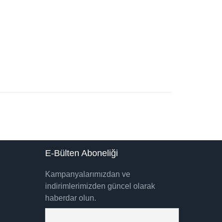
E-Bülten Aboneliği
Kampanyalarımızdan ve
indirimlerimizden güncel olarak
haberdar olun.