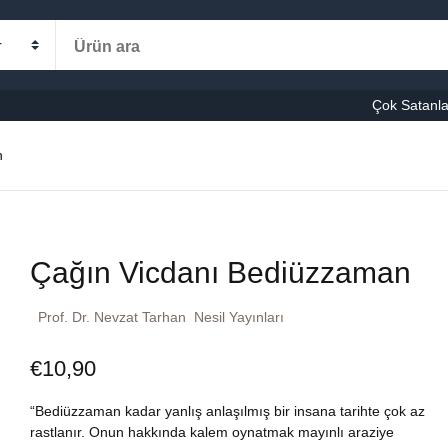
Alışveriş s
Kategoriler
Çok Satanla
K
n
le-Eğitim
manca
Ş
Çağın Vicdanı Bediüzzaman
şvuru – Kaynak
Prof. Dr. Nevzat Tarhan
Nesil Yayınları
stseller
€
10,90
cuk Kitapları
“Bediüzzaman kadar yanlış anlaşılmış bir insana tarihte çok az
ni Kitaplar
rastlanır. Onun hakkında kalem oynatmak mayınlı araziye