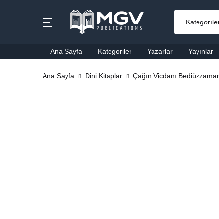
MENU
Ana Sayfa
Kategoriler
Yazarlar
Yayınlar
Ana Sayfa
Ana Sayfa
Dini Kitaplar
Çağın Vicdanı Bediüzzama
Ai
Kategoriler
Al
Yazarlar
Ba
Yayınlar
Be
Çok Satanlar
Ço
En Yeniler
Di
#Ne Okusam