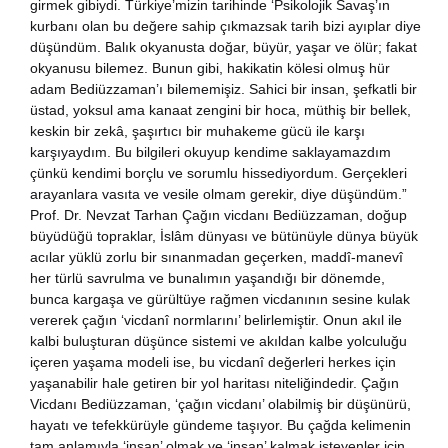
girmek gibiydi. Türkiye’mizin tarihinde ‘Psikolojik Savaş’ın
kurbanı olan bu değere sahip çıkmazsak tarih bizi ayıplar diye
nya Klasikleri
düşündüm. Balık okyanusta doğar, büyür, yaşar ve ölür; fakat
okyanusu bilemez. Bunun gibi, hakikatin kölesi olmuş hür
ebiyat
adam Bediüzzaman’ı bilememişiz. Sahici bir insan, şefkatli bir
üstad, yoksul ama kanaat zengini bir hoca, müthiş bir bellek,
lsefe
keskin bir zekâ, şaşırtıcı bir muhakeme gücü ile karşı
karşıyaydım. Bu bilgileri okuyup kendime saklayamazdım
çünkü kendimi borçlu ve sorumlu hissediyordum. Gerçekleri
ansızca
arayanlara vasıta ve vesile olmam gerekir, diye düşündüm.”
Prof. Dr. Nevzat Tarhan Çağın vicdanı Bediüzzaman, doğup
gilizce
büyüdüğü topraklar, İslâm dünyası ve bütünüyle dünya büyük
acılar yüklü zorlu bir sınanmadan geçerken, maddî-manevî
her türlü savrulma ve bunalımın yaşandığı bir dönemde,
şisel Gelişim
bunca kargaşa ve gürültüye rağmen vicdanının sesine kulak
vererek çağın ‘vicdanî normlarını’ belirlemiştir. Onun akıl ile
ikoloji
kalbi buluşturan düşünce sistemi ve akıldan kalbe yolculuğu
içeren yaşama modeli ise, bu vicdanî değerleri herkes için
yaşanabilir hale getiren bir yol haritası niteliğindedir. Çağın
yasi
Vicdanı Bediüzzaman, ‘çağın vicdanı’ olabilmiş bir düşünürü,
hayatı ve tefekkürüyle gündeme taşıyor. Bu çağda kelimenin
rih
tam anlamıyla ‘insan’ olmak ve ‘insan’ kalmak isteyenler için,