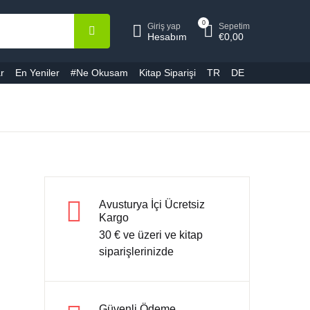
epetiniz (0)
Hesap
0
Giriş yap
Sepetim
Kapat
Kapat
Hesabım
€
0,00
r
En Yeniler
#Ne Okusam
Kitap Siparişi
TR
DE
ullanıcı adı veya E-Posta *
Ürün bulunamadı
ifre *
Avusturya İçi Ücretsiz
Kargo
Şifremi unuttum
Beni hatırla
30 € ve üzeri ve kitap
siparişlerinizde
Giriş yap
Güvenli Ödeme