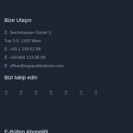
Bize Ulaşın
Sechshauser Gürtel 3,
Top 2-5, 1150 Wien
+43 1 239 52 88
+43 660 123 05 08
office@mgvpublications.com
Bizi takip edin
Instagram
Facebook
Twitter
Ebay
Amazon
Pinterest
Youtube
E-Bülten Aboneliği