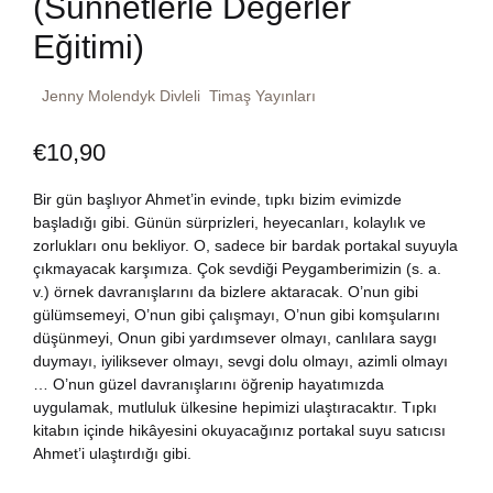
(Sünnetlerle Değerler
Dünya Klasikleri
Hesap oluştur
Eğitimi)
Kitap Siparişi
Edebiyat
Sepetim
Jenny Molendyk Divleli
Timaş Yayınları
Felsefe
€
10,90
Bize Ulaşın
Bir gün başlıyor Ahmet’in evinde, tıpkı bizim evimizde
Fransızca
TR
başladığı gibi. Günün sürprizleri, heyecanları, kolaylık ve
zorlukları onu bekliyor. O, sadece bir bardak portakal suyuyla
Ingilizce
DE
çıkmayacak karşımıza. Çok sevdiği Peygamberimizin (s. a.
v.) örnek davranışlarını da bizlere aktaracak. O’nun gibi
gülümsemeyi, O’nun gibi çalışmayı, O’nun gibi komşularını
Kişisel Gelişim
düşünmeyi, Onun gibi yardımsever olmayı, canlılara saygı
duymayı, iyiliksever olmayı, sevgi dolu olmayı, azimli olmayı
Psikoloji
… O’nun güzel davranışlarını öğrenip hayatımızda
uygulamak, mutluluk ülkesine hepimizi ulaştıracaktır. Tıpkı
kitabın içinde hikâyesini okuyacağınız portakal suyu satıcısı
Siyasi
Ahmet’i ulaştırdığı gibi.
Tarih