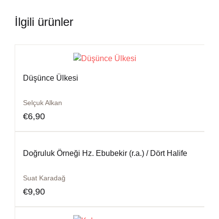
İlgili ürünler
Düşünce Ülkesi
Selçuk Alkan
€
6,90
Doğruluk Örneği Hz. Ebubekir (r.a.) / Dört Halife
Suat Karadağ
€
9,90