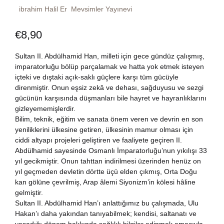
ibrahim Halil Er
Mevsimler Yayınevi
Dünya Klasikleri
Hesap oluştur
Kitap Siparişi
€
8,90
Edebiyat
Sepetim
Sultan II. Abdülhamid Han, milleti için gece gündüz çalışmış,
Felsefe
imparatorluğu bölüp parçalamak ve hatta yok etmek isteyen
Bize Ulaşın
içteki ve dıştaki açık-saklı güçlere karşı tüm gücüyle
direnmiştir. Onun eşsiz zekâ ve dehası, sağduyusu ve sezgi
Fransızca
TR
gücünün karşısında düşmanları bile hayret ve hayranlıklarını
gizleyememişlerdir.
Ingilizce
Bilim, teknik, eğitim ve sanata önem veren ve devrin en son
DE
yeniliklerini ülkesine getiren, ülkesinin mamur olması için
ciddi altyapı projeleri geliştiren ve faaliyete geçiren II.
Kişisel Gelişim
Abdülhamid sayesinde Osmanlı İmparatorluğu’nun yıkılışı 33
yıl gecikmiştir. Onun tahttan indirilmesi üzerinden henüz on
Psikoloji
yıl geçmeden devletin dörtte üçü elden çıkmış, Orta Doğu
kan gölüne çevrilmiş, Arap âlemi Siyonizm’in kölesi hâline
gelmiştir.
Siyasi
Sultan II. Abdülhamid Han’ı anlattığımız bu çalışmada, Ulu
Hakan’ı daha yakından tanıyabilmek; kendisi, saltanatı ve
Tarih