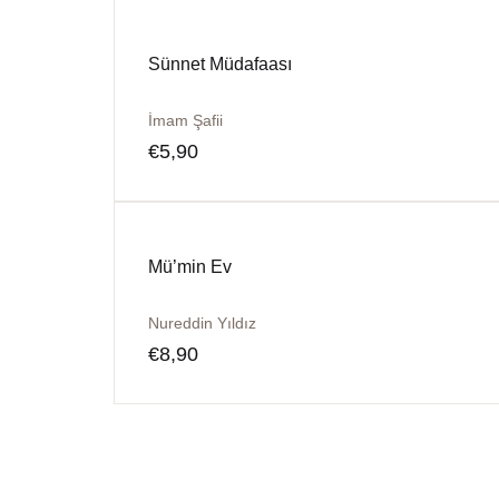
Sünnet Müdafaası
İmam Şafii
€
5,90
Mü’min Ev
Nureddin Yıldız
€
8,90