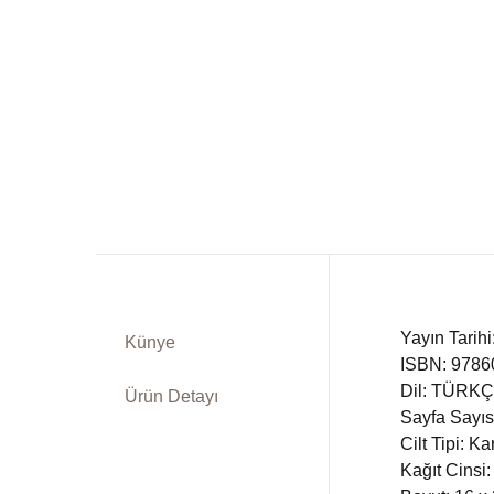
Dü
Kitap Siparişi
Ed
Sepetim
Fe
Bize Ulaşın
Fr
TR
In
DE
Ki
Yayın Tarih
Künye
ISBN: 978
Ps
Dil: TÜRK
Ürün Detayı
Sayfa Sayıs
Si
Cilt Tipi: K
Kağıt Cinsi:
Ta