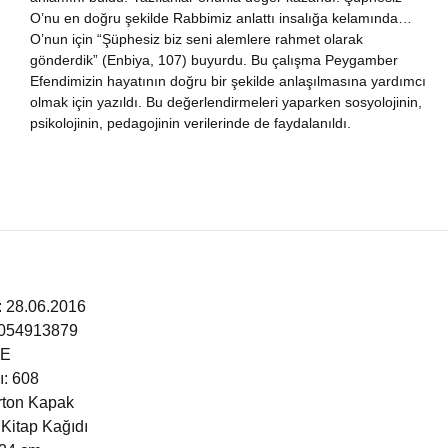
O’nu en doğru şekilde Rabbimiz anlattı insalığa kelamında…
nya Klasikleri
O’nun için “Şüphesiz biz seni alemlere rahmet olarak
gönderdik” (Enbiya, 107) buyurdu. Bu çalışma Peygamber
ebiyat
Efendimizin hayatının doğru bir şekilde anlaşılmasına yardımcı
olmak için yazıldı. Bu değerlendirmeleri yaparken sosyolojinin,
psikolojinin, pedagojinin verilerinde de faydalanıldı.
lsefe
ansızca
gilizce
şisel Gelişim
i: 28.06.2016
6054913879
ikoloji
ÇE
ı: 608
yasi
arton Kapak
 Kitap Kağıdı
rih