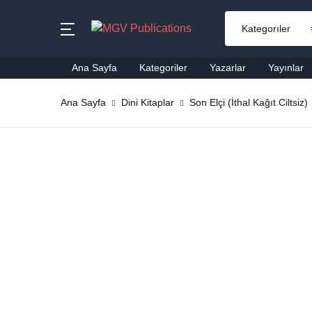
MENU
Ana Sayfa
Kategoriler
Yazarlar
Yayınlar
Ana Sayfa
Ana Sayfa
Dini Kitaplar
Son Elçi (İthal Kağıt Ciltsiz)
Ai
Kategoriler
Al
Yazarlar
Ba
Yayınlar
Be
Çok Satanlar
Ço
En Yeniler
Di
#Ne Okusam