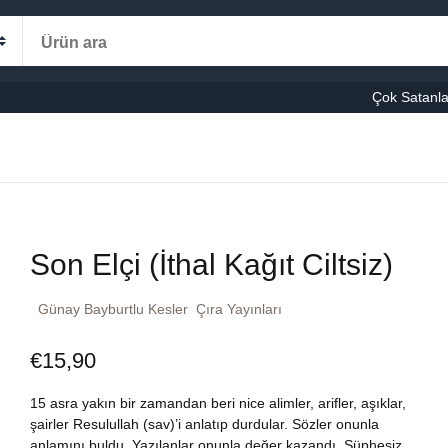
Alışveriş s
Kategoriler
Çok Satanla
K
le-Eğitim
manca
Ş
Son Elçi (İthal Kağıt Ciltsiz)
şvuru – Kaynak
Günay Bayburtlu Kesler
Çıra Yayınları
stseller
€
15,90
cuk Kitapları
15 asra yakın bir zamandan beri nice alimler, arifler, aşıklar,
ni Kitaplar
şairler Resulullah (sav)’i anlatıp durdular. Sözler onunla
anlamını buldu. Yazılanlar onunla değer kazandı. Şüphesiz