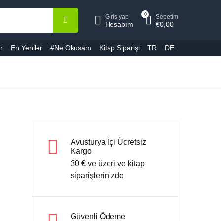
0
Giriş yap
Sepetim
epetiniz (0)
Hesap
Kapat
Kapat
Hesabım
€
0,00
r
En Yeniler
#Ne Okusam
Kitap Siparişi
TR
DE
ullanıcı adı veya E-Posta *
Ürün bulunamadı
ifre *
Avusturya İçi Ücretsiz
Kargo
30 € ve üzeri ve kitap
Şifremi unuttum
Beni hatırla
siparişlerinizde
Giriş yap
Güvenli Ödeme