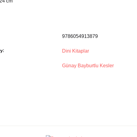
 24 cm
9786054913879
y:
Dini Kitaplar
Günay Bayburtlu Kesler