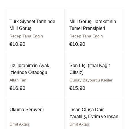
Dünya Klasikleri
Hesap oluştur
Kitap Siparişi
Türk Siyaset Tarihinde
Milli Görüş Hareketinin
Edebiyat
Sepetim
Milli Görüş
Temel Prensipleri
Recep Taha Engin
Recep Taha Engin
Felsefe
Bize Ulaşın
€
10,90
€
10,90
Fransızca
TR
Hz. İbrahim’in Ayak
Son Elçi (İthal Kağıt
Ingilizce
DE
İzlerinde Ortadoğu
Ciltsiz)
Altan Tan
Günay Bayburtlu Kesler
Kişisel Gelişim
€
16,90
€
15,90
Psikoloji
Okuma Serüveni
İnsan Oluşa Dair
Siyasi
Yaratılış, Evrim ve İnsan
Ümıt Aktaş
Ümıt Aktaş
Tarih