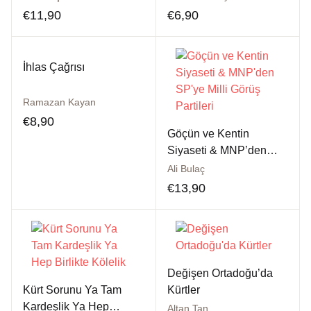
€
11,90
€
6,90
İhlas Çağrısı
Ramazan Kayan
€
8,90
Göçün ve Kentin
Siyaseti & MNP’den
SP’ye Milli Görüş
Ali Bulaç
Partileri
€
13,90
Değişen Ortadoğu’da
Kürt Sorunu Ya Tam
Kürtler
Kardeşlik Ya Hep
Altan Tan