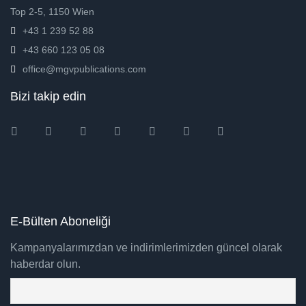
Top 2-5, 1150 Wien
+43 1 239 52 88
+43 660 123 05 08
office@mgvpublications.com
Bizi takip edin
Instagram
Facebook
Twitter
Ebay
Amazon
Pinterest
Youtube
E-Bülten Aboneliği
Kampanyalarımızdan ve indirimlerimizden güncel olarak
haberdar olun.