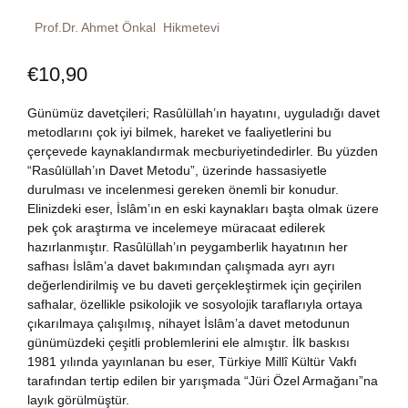
Dünya Klasikleri
Hesap oluştur
Prof.Dr. Ahmet Önkal
Hikmetevi
Kitap Siparişi
€
10,90
Edebiyat
Sepetim
Günümüz davetçileri; Rasûlüllah’ın hayatını, uyguladığı davet
Felsefe
Bize Ulaşın
metodlarını çok iyi bilmek, hareket ve faaliyetlerini bu
çerçevede kaynaklandırmak mecburiyetindedirler. Bu yüzden
Fransızca
“Rasûlüllah’ın Davet Metodu”, üzerinde hassasiyetle
TR
durulması ve incelenmesi gereken önemli bir konudur.
Elinizdeki eser, İslâm’ın en eski kaynakları başta olmak üzere
Ingilizce
DE
pek çok araştırma ve incelemeye müracaat edilerek
hazırlanmıştır. Rasûlüllah’ın peygamberlik hayatının her
Kişisel Gelişim
safhası İslâm’a davet bakımından çalışmada ayrı ayrı
değerlendirilmiş ve bu daveti gerçekleştirmek için geçirilen
safhalar, özellikle psikolojik ve sosyolojik taraflarıyla ortaya
Psikoloji
çıkarılmaya çalışılmış, nihayet İslâm’a davet metodunun
günümüzdeki çeşitli problemlerini ele almıştır. İlk baskısı
Siyasi
1981 yılında yayınlanan bu eser, Türkiye Millî Kültür Vakfı
tarafından tertip edilen bir yarışmada “Jüri Özel Armağanı”na
layık görülmüştür.
Tarih