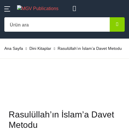
MENU
Hesap
Alışveriş sepetiniz (0)
Kapat
Kapat
Kategoriler
Kullanıcı adı veya E-Posta *
Ana Sayfa
Ürün bulunamadı
Aile-Eğitim
Ana Sayfa
Dini Kitaplar
Rasulüllah’ın İslam’a Davet Metodu
Kategoriler
Şifre *
Almanca
Yazarlar
Başvuru – Kayn
Yayınlar
Şifremi unuttum
Beni hatırla
Bestseller
Çok Satanlar
Çocuk Kitapları
En Yeniler
Rasulüllah’ın İslam’a Davet
Giriş yap
Dini Kitaplar
Metodu
#Ne Okusam