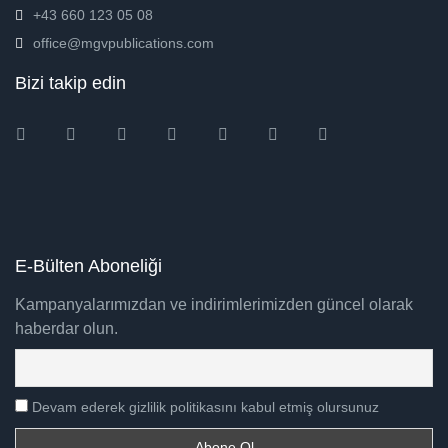
+43 660 123 05 08
office@mgvpublications.com
Bizi takip edin
Instagram
Facebook
Twitter
Ebay
Amazon
Pinterest
Youtube
E-Bülten Aboneliği
Kampanyalarımızdan ve indirimlerimizden güncel olarak
haberdar olun.
Devam ederek gizlilik politikasını kabul etmiş olursunuz