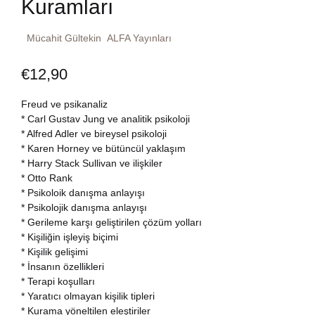
Kuramları
Dünya Klasikleri
Hesap oluştur
Kitap Siparişi
Mücahit Gültekin
ALFA Yayınları
Edebiyat
Sepetim
€
12,90
Felsefe
Bize Ulaşın
Freud ve psikanaliz
* Carl Gustav Jung ve analitik psikoloji
Fransızca
* Alfred Adler ve bireysel psikoloji
TR
* Karen Horney ve bütüncül yaklaşım
* Harry Stack Sullivan ve ilişkiler
Ingilizce
DE
* Otto Rank
* Psikoloik danışma anlayışı
Kişisel Gelişim
* Psikolojik danışma anlayışı
* Gerileme karşı geliştirilen çözüm yolları
* Kişiliğin işleyiş biçimi
Psikoloji
* Kişilik gelişimi
* İnsanın özellikleri
Siyasi
* Terapi koşulları
* Yaratıcı olmayan kişilik tipleri
* Kurama yöneltilen eleştiriler
Tarih