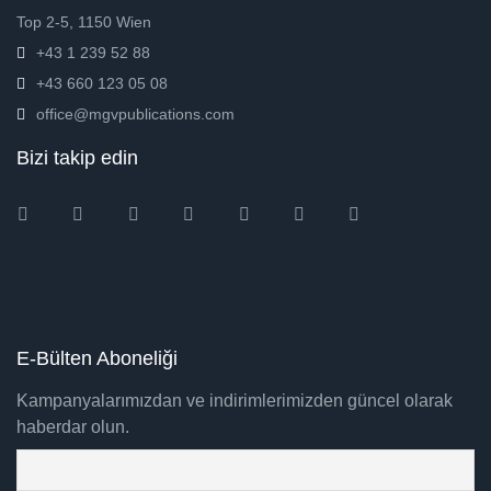
Top 2-5, 1150 Wien
+43 1 239 52 88
+43 660 123 05 08
office@mgvpublications.com
Bizi takip edin
Instagram
Facebook
Twitter
Ebay
Amazon
Pinterest
Youtube
E-Bülten Aboneliği
Kampanyalarımızdan ve indirimlerimizden güncel olarak
haberdar olun.