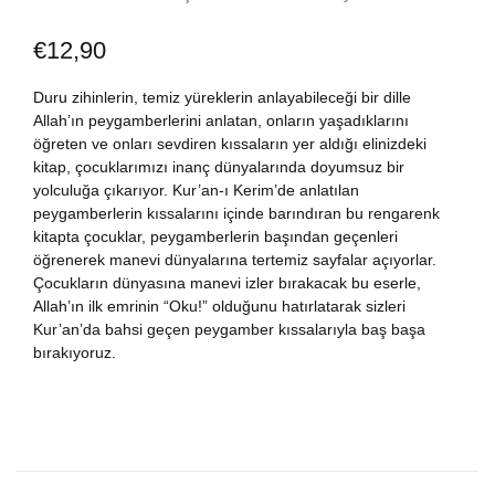
Dünya Klasikleri
Hesap oluştur
Kitap Siparişi
€
12,90
Edebiyat
Sepetim
Duru zihinlerin, temiz yüreklerin anlayabileceği bir dille
Allah’ın peygamberlerini anlatan, onların yaşadıklarını
öğreten ve onları sevdiren kıssaların yer aldığı elinizdeki
Felsefe
Bize Ulaşın
kitap, çocuklarımızı inanç dünyalarında doyumsuz bir
yolculuğa çıkarıyor. Kur’an-ı Kerim’de anlatılan
Fransızca
TR
peygamberlerin kıssalarını içinde barındıran bu rengarenk
kitapta çocuklar, peygamberlerin başından geçenleri
öğrenerek manevi dünyalarına tertemiz sayfalar açıyorlar.
Ingilizce
DE
Çocukların dünyasına manevi izler bırakacak bu eserle,
Allah’ın ilk emrinin “Oku!” olduğunu hatırlatarak sizleri
Kişisel Gelişim
Kur’an’da bahsi geçen peygamber kıssalarıyla baş başa
bırakıyoruz.
Psikoloji
Siyasi
Tarih