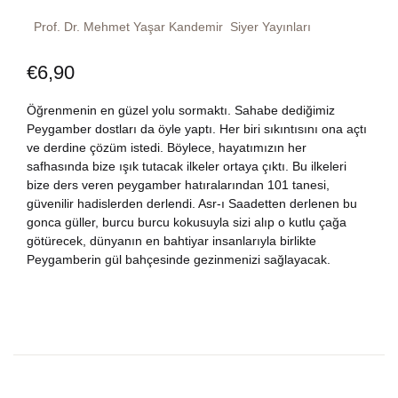
Dünya Klasikleri
Hesap oluştur
Prof. Dr. Mehmet Yaşar Kandemir
Siyer Yayınları
Kitap Siparişi
€
6,90
Edebiyat
Sepetim
Öğrenmenin en güzel yolu sormaktı. Sahabe dediğimiz
Felsefe
Bize Ulaşın
Peygamber dostları da öyle yaptı. Her biri sıkıntısını ona açtı
ve derdine çözüm istedi. Böylece, hayatımızın her
Fransızca
safhasında bize ışık tutacak ilkeler ortaya çıktı. Bu ilkeleri
TR
bize ders veren peygamber hatıralarından 101 tanesi,
güvenilir hadislerden derlendi. Asr-ı Saadetten derlenen bu
Ingilizce
DE
gonca güller, burcu burcu kokusuyla sizi alıp o kutlu çağa
götürecek, dünyanın en bahtiyar insanlarıyla birlikte
Kişisel Gelişim
Peygamberin gül bahçesinde gezinmenizi sağlayacak.
Psikoloji
Siyasi
Tarih