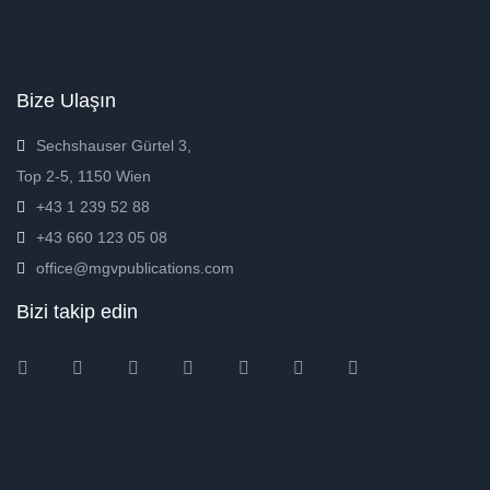
Bize Ulaşın
Sechshauser Gürtel 3,
Top 2-5, 1150 Wien
+43 1 239 52 88
+43 660 123 05 08
office@mgvpublications.com
Bizi takip edin
Instagram
Facebook
Twitter
Ebay
Amazon
Pinterest
Youtube