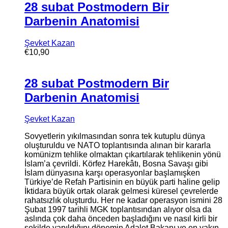
28 subat Postmodern Bir
Darbenin Anatomisi
Şevket Kazan
€
10,90
28 subat Postmodern Bir
Darbenin Anatomisi
Şevket Kazan
Sovyetlerin yıkılmasından sonra tek kutuplu dünya
oluşturuldu ve NATO toplantısında alınan bir kararla
komünizm tehlike olmaktan çıkartılarak tehlikenin yönü
İslam’a çevrildi. Körfez Harekâtı, Bosna Savaşı gibi
İslam dünyasına karşı operasyonlar başlamışken
Türkiye’de Refah Partisinin en büyük parti haline gelip
İktidara büyük ortak olarak gelmesi küresel çevrelerde
rahatsızlık oluşturdu. Her ne kadar operasyon ismini 28
Şubat 1997 tarihli MGK toplantısından alıyor olsa da
aslında çok daha önceden başladığını ve nasıl kirli bir
şekilde yapıldığını dönemin Adalet Bakanı ve en yakın