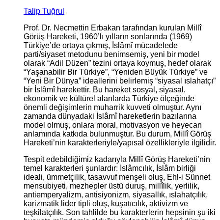
Talip Tuğrul
Prof. Dr. Necmettin Erbakan tarafından kurulan Millî
Görüş Hareketi, 1960’lı yılların sonlarında (1969)
Türkiye’de ortaya çıkmış, İslâmî mücadelede
parti/siyaset metodunu benimsemiş, yeni bir model
olarak “Adil Düzen” tezini ortaya koymuş, hedef olarak
“Yaşanabilir Bir Türkiye”, “Yeniden Büyük Türkiye” ve
“Yeni Bir Dünya” ideallerini belirlemiş “siyasal ıslahatçı”
bir İslâmî harekettir. Bu hareket sosyal, siyasal,
ekonomik ve kültürel alanlarda Türkiye ölçeğinde
önemli değişimlerin muharrik kuvveti olmuştur. Aynı
zamanda dünyadaki İslâmî hareketlerin bazılarına
model olmuş, onlara moral, motivasyon ve heyecan
anlamında katkıda bulunmuştur. Bu durum, Millî Görüş
Hareketi’nin karakterleriyle/yapısal özellikleriyle ilgilidir.
Tespit edebildiğimiz kadarıyla Millî Görüş Hareketi’nin
temel karakterleri şunlardır: İslâmcılık, İslâm birliği
ideali, ümmetçilik, tasavvuf menşeli oluş, Ehl-i Sünnet
mensubiyeti, mezhepler üstü duruş, millîlik, yerlilik,
antiemperyalizm, antisiyonizm, siyasallık, ıslahatçılık,
karizmatik lider tipli oluş, kuşatıcılık, aktivizm ve
teşkilatçılık. Son tahlilde bu karakterlerin hepsinin şu iki