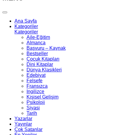
Ana Sayfa
Kategoriler
Kategoriler
Aile-Eğitim
Almanca
Başvuru – Kaynak
Bestseller
Çocuk Kitapları
Dini Kitaplar
Dünya Klasikleri
Edebiyat
Felsefe
Fransızca
Ingilizce
Kişisel Gelişim
Psikoloji
Siyasi
Tarih
Yazarlar
Yayınlar
Çok Satanlar
En Yeniler