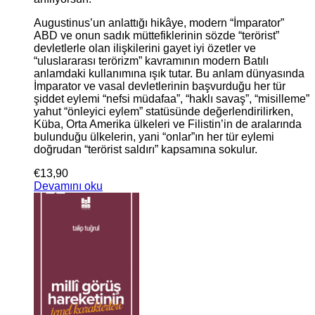
Augustinus’un anlattığı hikâye, modern “İmparator”
ABD ve onun sadık müttefiklerinin sözde “terörist”
devletlerle olan ilişkilerini gayet iyi özetler ve
“uluslararası terörizm” kavramının modern Batılı
anlamdaki kullanı­mına ışık tutar. Bu anlam dünyasında
İmparator ve vasal devletlerinin başvurduğu her tür
şiddet eylemi “nefsi müdafaa”, “haklı savaş”, “misil­leme”
yahut “önleyici eylem” statüsünde değerlendirilirken,
Küba, Orta Amerika ülkeleri ve Filistin’in de aralarında
bulunduğu ülkelerin, yani “onlar”ın her tür eylemi
doğrudan “terörist saldırı” kapsamına sokulur.
€
13,90
Devamını oku