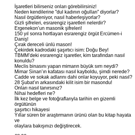
İşaretleri bilirseniz onları görebilirsiniz!
Neden kendilerine ”dul kadının oğulları” diyorlar?
Nasıl örgütleniyor, nasıl haberleşiyorlar?
Gizli şifreleri, esrarengiz işaretleri nelerdir?
Ergenekon’un masonik şifreleri!
150 yıl sonra hortlayan esrarengiz örgüt Ercümen-i
Daniş!
Çırak dereceli ünlü mason!
Çekirdek kadrodaki şaşırtıcı isim: Doğu Bey!
TBMM’deki esrarengiz işaretler, kim tarafından nasıl
konuldu?
Meclis binasını yapan mimarın büyük sırrı neydi?
Mimar Sinan’ın kafatası nasıl kayboldu, şimdi nerede?
Cadde ve sokak adlarını dahi onlar koyuyor, peki nasıl?
28 Şubat’ın arkasındaki kilit isim bir masondu!
Onları nasıl tanırsınız?
Nihai hedefleri ne?
İlk kez belge ve fotoğraflarıyla tarihin en gizemli
örgütünün
şaşırtıcı hikayesi
Yıllar süren bir araştırmanın ürünü olan bu kitap hayata
ve
olaylara bakışınızı değiştirecek.