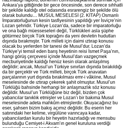
Ankara’ya gittiğinde bir gece öncesinde, son derece sıhhatli
bir şekilde kaldığı otel odasında esrarengiz bir şekilde ölü
olarak bulundu… MUSUL MESELESİ (2. KİTAP) Osmanlı
İmparatorluğunun kesin tasfiyesinin yapıldığı yer İsviçre’nin
Lozan şehridir. Türkiye Lozan’da, sadece bir imparatorluğu
ve ona bağlı müesseseleri değil, Türklükleri asla şüphe
götürmez birçok Türk toprağını da yeni devletin hudutları
dışında bırakmıştır. Türk milleti için daimi ıztırap konusu
olacak bu yerlerden bir tanesi de Musul’dur. Lozan’da
Türkiye’yi temsil eden barış heyetinin reisi İsmet Paşa’nın,
hangi görüş çerçevesi içinde Musul’dan vazgeçmek
mecburiyetinde kaldığı henüz kesin olarak anlaşılmış
değildir; ancak, Musul’un Türkiye sınırlan dışında bırakıldığı
da bir gerçektir ve Türk milleti, birçok Türk anavatan
parçalarının yurt dışında bırakılması emr-i vâkiine, Musul
meselesinde de ıztırap çekerek şahit olmuştur. Musul’un
Türklüğü bahsinde herhangi bir anlaşmazlık söz konusu
değildir. Musul’un Türklüğüne biz değil, bizden çok
yabancılar tanıklık etmişler ve Lozan’ı bir bakıma Musul
meselesinde adeta mahkûm etmişlerdir. Okuyacağınız bu
eser, şahsen bizim bakış açımız değildir. Bu eserin her
satırındaki her kelime, virgülüne varıncaya kadar,
yabancılardan kurulu bir heyetin hazırladığı ve mensubu
bulunduğu Cemiyet-i Akvam’ın genel kuruluna verdiği