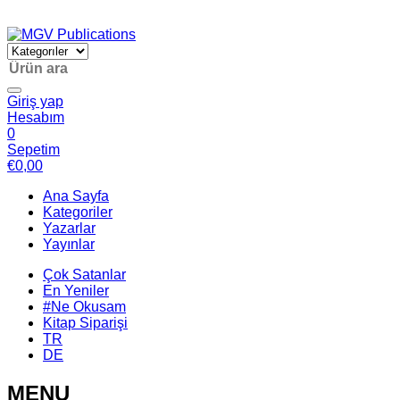
Giriş yap
Hesabım
0
Sepetim
€
0,00
Ana Sayfa
Kategoriler
Yazarlar
Yayınlar
Çok Satanlar
En Yeniler
#Ne Okusam
Kitap Siparişi
TR
DE
MENU