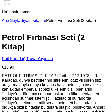
Ürün bulunamadı
Ana Sayfa
Siyasi Kitaplar
Petrol Fırtınası Seti (2 Kitap)
Petrol Fırtınası Seti (2
Kitap)
Raif Karadağ
Truva Yayınları
€
16,90
PETROL FIRTINASI (1. KİTAP) Tarih: 22.12.1973… Raif
Karadağ, dünya petrollerinin şifrelerini otuz yıl süren titiz
araştırmalarıyla ortaya koymuş hatta petrol için insafsızca
kan akıtan emperyalist bazı ülkelerin gizli planlarını
Türkiye’de dönemin cumhurbaşkanına ülke menfaatleri
açısından sunmak istemişti. Hazırladığı bu raporda
Türkiye’nin elindeki milli servet petrolleri hakkında da
oldukça gizli bir takım bulgulara ulaştığı biliniyordu. Ancak;
hazırladığı raporu, dönemin cumhurbaşkanına sunmak için