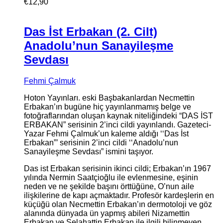
€
12,90
Das İst Erbakan (2. Cilt)
Anadolu’nun Sanayileşme
Sevdası
Fehmi Çalmuk
Hoton Yayınları. eski Başbakanlardan Necmettin
Erbakan’ın bugüne hiç yayınlanmamış belge ve
fotoğraflarından oluşan kaynak niteliğindeki “DAS İST
ERBAKAN” serisinin 2’inci cildi yayınlandı. Gazeteci-
Yazar Fehmi Çalmuk’un kaleme aldığı ‘‘Das İst
Erbakan”’ serisinin 2’inci cildi ‘‘Anadolu’nun
Sanayileşme Sevdası” ismini taşıyor.
Das ist Erbakan serisinin ikinci cildi; Erbakan’ın 1967
yılında Nermin Saatçioğlu ile evlenmesine, eşinin
neden ve ne şekilde başını örttüğüne, O’nun aile
ilişkilerine de kapı açmaktadır. Profesör kardeşlerin en
küçüğü olan Necmettin Erbakan’ın dermotoloji ve göz
alanında dünyada ün yapmış abileri Nizamettin
Erbakan ve Selahattin Erbakan ile ilgili bilinmeyen