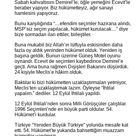
Sabah kahvaltısını Demirel’le, öğle yemeğini Ecevit’le
beraber yapıyor. Biz hükümetteyiz, ağır sanayi
hamlesini yapıyoruz.
Bunu karşılığında “…efendim seçimler hazirana alındı,
MSP’siz seçim yapılacak, hükümet kurulacak…” diye
bize sormadan ilan ettiler, birleştiler.
Buna mukabil biz Allah’ın lütfuyla eskisinden daha
fazla oy aldık yeninden hükümet olduk. Yeniden iş
başına geldik. Bunun üzerine Güneş Motel oyunu
oynandı. Ecevit de seçimleri kaybedince Demirel’e
geçti. Ama buna rağmen Dışişleri Bakanını düşürdük.
24 kişiyle Meclis’e hâkim olduk.
Baktılar ki bizi hükümetten uzaklaştırmaları yetmiyor,
Meclis’ten uzaklaştırmak lazım. Öyleyse “İhtilal
yapalım.” dediler. 12 Eylül İhtilali yapıldı.
12 Eylül İhtilali’nden sonra Milli Görüşçüler çalıştılar.
1996 Seçimleri’nde en büyük parti oldular. 54.
Hükümet’i kurdular.
Türkiye “Yeniden Büyük Türkiye” yolunda mesafe kat
etti. 54. Hükümet’te yukarıda bahsettiğim muazzam
hizmetler yapılmıştı.