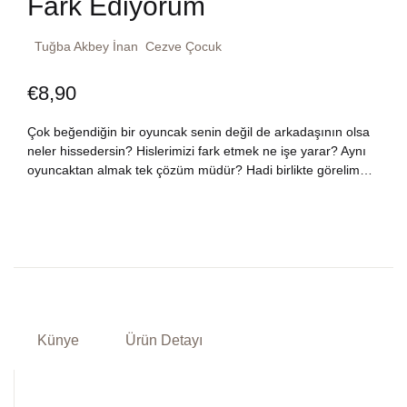
Fark Ediyorum
Dünya Klasikleri
Hesap oluştur
Kitap Siparişi
Tuğba Akbey İnan
Cezve Çocuk
Edebiyat
Sepetim
€
8,90
Felsefe
Bize Ulaşın
Çok beğendiğin bir oyuncak senin değil de arkadaşının olsa
neler hissedersin? Hislerimizi fark etmek ne işe yarar? Aynı
Fransızca
oyuncaktan almak tek çözüm müdür? Hadi birlikte görelim…
TR
Ingilizce
DE
Kişisel Gelişim
Psikoloji
Künye
Ürün Detayı
Siyasi
Tarih