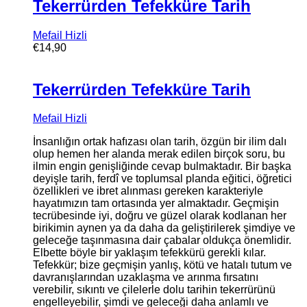
Tekerrürden Tefekküre Tarih
Mefail Hizli
€
14,90
Tekerrürden Tefekküre Tarih
Mefail Hizli
İnsanlığın ortak hafızası olan tarih, özgün bir ilim dalı
olup hemen her alanda merak edilen birçok soru, bu
ilmin engin genişliğinde cevap bulmaktadır. Bir başka
deyişle tarih, ferdî ve toplumsal planda eğitici, öğretici
özellikleri ve ibret alınması gereken karakteriyle
hayatımızın tam ortasında yer almaktadır. Geçmişin
tecrübesinde iyi, doğru ve güzel olarak kodlanan her
birikimin aynen ya da daha da geliştirilerek şimdiye ve
geleceğe taşınmasına dair çabalar oldukça önemlidir.
Elbette böyle bir yaklaşım tefekkürü gerekli kılar.
Tefekkür; bize geçmişin yanlış, kötü ve hatalı tutum ve
davranışlarından uzaklaşma ve arınma fırsatını
verebilir, sıkıntı ve çilelerle dolu tarihin tekerrürünü
engelleyebilir, şimdi ve geleceği daha anlamlı ve