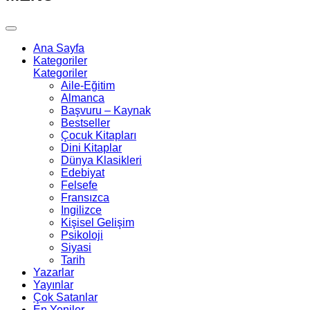
Ana Sayfa
Kategoriler
Kategoriler
Aile-Eğitim
Almanca
Başvuru – Kaynak
Bestseller
Çocuk Kitapları
Dini Kitaplar
Dünya Klasikleri
Edebiyat
Felsefe
Fransızca
Ingilizce
Kişisel Gelişim
Psikoloji
Siyasi
Tarih
Yazarlar
Yayınlar
Çok Satanlar
En Yeniler