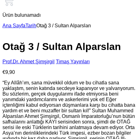
Ürün bulunamadı
Ana Sayfa
Tarih
Otağ 3 / Sultan Alparslan
Otağ 3 / Sultan Alparslan
Prof.Dr. Ahmet Şimşirgil
Timaş Yayınları
€
9,90
“Ey Allâh’ım, sana müvekkil oldum ve bu cihatla sana
yaklaştım, senin katında secdeye kapanıyor ve yalvarıyorum.
Bu sözlerim, gerçek duygularımı ifade etmiyorsa beni
yanımdaki yardımcılarımı ve askerlerimi yok et! Eğer
içtenliğimi kabul ediyorsan düşmanlara karşı bu cihatta bana
yardım et ve beni muzaffer bir sultan kıl!” Sultan Muhammed
Alparslan Ahmet Şimşirgil, Osmanlı İmparatorluğu’nun bütün
safhalarını anlattığı KAYI serisinden sonra, şimdi de OTAĞ
serisi ile eski Türklerin tarihini anlatmaya devam ediyor. Orta
Asya’nın derinliklerindeki Türk imgesi, ezber bozan bilgiler
ışığında bir kez daha parlıyor. Şimşirgil, serinin OTAĞ III-