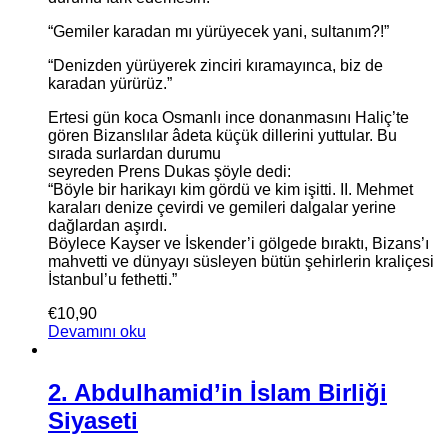
“Gemiler karadan mı yürüyecek yani, sultanım?!”
“Denizden yürüyerek zinciri kıramayınca, biz de
karadan yürürüz.”
Ertesi gün koca Osmanlı ince donanmasını Haliç’te
gören Bizanslılar âdeta küçük dillerini yuttular. Bu
sırada surlardan durumu
seyreden Prens Dukas şöyle dedi:
“Böyle bir harikayı kim gördü ve kim işitti. II. Mehmet
karaları denize çevirdi ve gemileri dalgalar yerine
dağlardan aşırdı.
Böylece Kayser ve İskender’i gölgede bıraktı, Bizans’ı
mahvetti ve dünyayı süsleyen bütün şehirlerin kraliçesi
İstanbul’u fethetti.”
€
10,90
Devamını oku
2. Abdulhamid’in İslam Birliği
Siyaseti