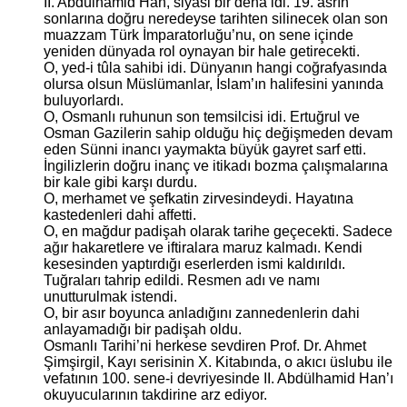
II. Abdülhamid Han, siyasi bir deha idi. 19. asrın
sonlarına doğru neredeyse tarihten silinecek olan son
muazzam Türk İmparatorluğu’nu, on sene içinde
yeniden dünyada rol oynayan bir hale getirecekti.
O, yed-i tûla sahibi idi. Dünyanın hangi coğrafyasında
olursa olsun Müslümanlar, İslam’ın halifesini yanında
buluyorlardı.
O, Osmanlı ruhunun son temsilcisi idi. Ertuğrul ve
Osman Gazilerin sahip olduğu hiç değişmeden devam
eden Sünni inancı yaymakta büyük gayret sarf etti.
İngilizlerin doğru inanç ve itikadı bozma çalışmalarına
bir kale gibi karşı durdu.
O, merhamet ve şefkatin zirvesindeydi. Hayatına
kastedenleri dahi affetti.
O, en mağdur padişah olarak tarihe geçecekti. Sadece
ağır hakaretlere ve iftiralara maruz kalmadı. Kendi
kesesinden yaptırdığı eserlerden ismi kaldırıldı.
Tuğraları tahrip edildi. Resmen adı ve namı
unutturulmak istendi.
O, bir asır boyunca anladığını zannedenlerin dahi
anlayamadığı bir padişah oldu.
Osmanlı Tarihi’ni herkese sevdiren Prof. Dr. Ahmet
Şimşirgil, Kayı serisinin X. Kitabında, o akıcı üslubu ile
vefatının 100. sene-i devriyesinde II. Abdülhamid Han’ı
okuyucularının takdirine arz ediyor.