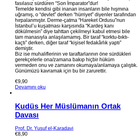
fasılasız sürdüren “Son İmparator”dur!
Temelde kendisi gibi inanan insanların bile hışmına
uğramış, o “devlet” derken “hürriyet” diyenler tarafından
hırpalanmıştır. Derme-çatma “Hareket Ordusu”nun
İstanbul’u kuşatması karşısında “Kardeş kanı
dökülmesin” diye tahttan çekilmeyi kabul etmesi bile
tam manasıyla anlaşılamamış. Bir taraf “korktu-bıktı-
kaçtı” derken, diğer taraf “kişisel fedakârlık yaptı”
demiştir.
Biz ise muhaliflerinin ve taraftarlarının öne sürdükleri
gerekçelerle ona/zamana bakıp hiçbir hüküm
vermeden onu ve zamanını okumaya/anlamaya çalıştık.
Günümüzü kavramak için bu bir zarurettir.
€
9,90
Devamını oku
Kudüs Her Müslümanın Ortak
Davası
Prof. Dr. Yusuf el-Karadavi
€
8,90