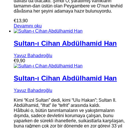
dâvâsı da olacaktı. Şimdi O; yaratılmış varlıkların
tamamın-dan üstün olan Peygambere ve O’nun tevhid
dâvâsına her şeyini adamaya hazır bulunuyordu.
€
13,90
Devamını oku
Sultan-ı Cihan Abdülhamid Han
Yavuz Bahadıroğlu
€
9,90
Sultan-ı Cihan Abdülhamid Han
Yavuz Bahadıroğlu
Kimi “Kızıl Sultan” dedi, kimi “Ulu Hakan”; Sultan II.
Abdülhamid, “ifrat” ile “tefrit” arasında kaldı.
Hâlbuki o, bütün tanımlamaların ve yakıştırmaların
dışında, sadece devletini korumaya çalışan, bunu
yaparken de sürekli ihanetlerle, suikastlarla karşılaşan,
buna rağmen çok zor bir dönemde en zor görevi 33 yıl