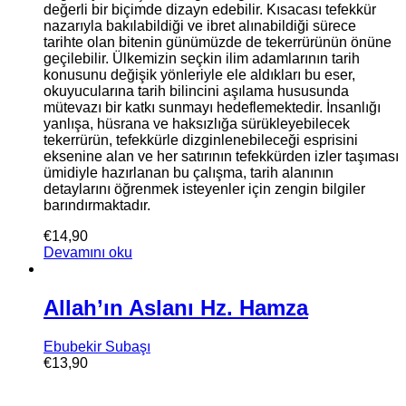
değerli bir biçimde dizayn edebilir. Kısacası tefekkür
nazarıyla bakılabildiği ve ibret alınabildiği sürece
tarihte olan bitenin günümüzde de tekerrürünün önüne
geçilebilir. Ülkemizin seçkin ilim adamlarının tarih
konusunu değişik yönleriyle ele aldıkları bu eser,
okuyucularına tarih bilincini aşılama hususunda
mütevazı bir katkı sunmayı hedeflemektedir. İnsanlığı
yanlışa, hüsrana ve haksızlığa sürükleyebilecek
tekerrürün, tefekkürle dizginlenebileceği esprisini
eksenine alan ve her satırının tefekkürden izler taşıması
ümidiyle hazırlanan bu çalışma, tarih alanının
detaylarını öğrenmek isteyenler için zengin bilgiler
barındırmaktadır.
€
14,90
Devamını oku
Allah’ın Aslanı Hz. Hamza
Ebubekir Subaşı
€
13,90