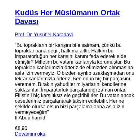
Kudüs Her Müslümanın Ortak
Davası
Prof. Dr. Yusuf el-Karadavi
“Bu toprakların bir karışını bile satmam, çünkü bu
topraklar bana değil, halkıma aittir. Halkım bu
imparatorluğun her karışını kanını feda ederek elde
etmiştir? Milletim bu vatanı kanlarıyla korumuştur. Bu
toprakları kanlarımızla örteriz de elimizden alınmasına
asla izin vermeyiz. O bizden ayrılıp uzaklaşmadan onu
tekrar kanlarımızla örteriz. Ben onun hiç bir parçasını
veremem. Bırakın yahudiler milyarlarını kendilerine
saklasınlar. İmparatorluk parçalandığı zaman onlar,
Filistin’i hiç karşılıksız ele geçiribilirler. Bu vatan ancak
cesetlerimiz parçalanarak taksim edilebilir. Her ne
şekilde olursa olsun bizi parçalamalarına asla izin
vermeyeceğim”
II.Abdülhamid
€
8,90
Devamını oku