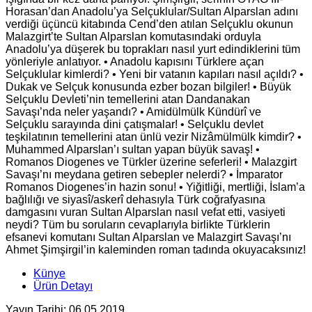
Horasan’dan Anadolu’ya Selçuklular/Sultan Alparslan adını
verdiği üçüncü kitabında Cend’den atılan Selçuklu okunun
Malazgirt’te Sultan Alparslan komutasındaki orduyla
Anadolu’ya düşerek bu toprakları nasıl yurt edindiklerini tüm
yönleriyle anlatıyor. • Anadolu kapısını Türklere açan
Selçuklular kimlerdi? • Yeni bir vatanın kapıları nasıl açıldı? •
Dukak ve Selçuk konusunda ezber bozan bilgiler! • Büyük
Selçuklu Devleti’nin temellerini atan Dandanakan
Savaşı’nda neler yaşandı? • Amidülmülk Kündürî ve
Selçuklu sarayında dini çatışmalar! • Selçuklu devlet
teşkilatının temellerini atan ünlü vezir Nizâmülmülk kimdir? •
Muhammed Alparslan’ı sultan yapan büyük savaş! •
Romanos Diogenes ve Türkler üzerine seferleri! • Malazgirt
Savaşı’nı meydana getiren sebepler nelerdi? • İmparator
Romanos Diogenes’in hazin sonu! • Yiğitliği, mertliği, İslam’a
bağlılığı ve siyasî/askerî dehasıyla Türk coğrafyasına
damgasını vuran Sultan Alparslan nasıl vefat etti, vasiyeti
neydi? Tüm bu soruların cevaplarıyla birlikte Türklerin
efsanevi komutanı Sultan Alparslan ve Malazgirt Savaşı’nı
Ahmet Şimşirgil’in kaleminden roman tadında okuyacaksınız!
Künye
Ürün Detayı
Yayın Tarihi: 06.05.2019