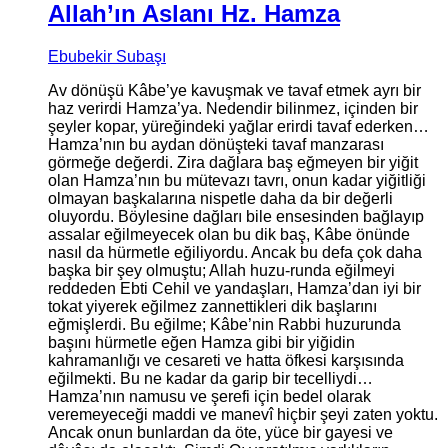
Allah’ın Aslanı Hz. Hamza
Ebubekir Subaşı
Av dönüşü Kâbe’ye kavuşmak ve tavaf etmek ayrı bir
haz verirdi Hamza’ya. Nedendir bilinmez, içinden bir
şeyler kopar, yüreğindeki yağlar erirdi tavaf ederken…
Hamza’nın bu aydan dönüşteki tavaf manzarası
görmeğe değerdi. Zira dağlara baş eğmeyen bir yiğit
olan Hamza’nın bu mütevazı tavrı, onun kadar yiğitliği
olmayan başkalarına nispetle daha da bir değerli
oluyordu. Böylesine dağları bile ensesinden bağlayıp
assalar eğilmeyecek olan bu dik baş, Kâbe önünde
nasıl da hürmetle eğiliyordu. Ancak bu defa çok daha
başka bir şey olmuştu; Allah huzu-runda eğilmeyi
reddeden Ebti Cehil ve yandaşları, Hamza’dan iyi bir
tokat yiyerek eğilmez zannettikleri dik başlarını
eğmişlerdi. Bu eğilme; Kâbe’nin Rabbi huzurunda
başını hürmetle eğen Hamza gibi bir yiğidin
kahramanlığı ve cesareti ve hatta öfkesi karşısında
eğilmekti. Bu ne kadar da garip bir tecelliydi…
Hamza’nın namusu ve şerefi için bedel olarak
veremeyeceği maddi ve manevî hiçbir şeyi zaten yoktu.
Ancak onun bunlardan da öte, yüce bir gayesi ve