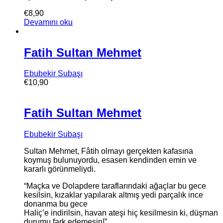
€
8,90
Devamını oku
Fatih Sultan Mehmet
Ebubekir Subaşı
€
10,90
Fatih Sultan Mehmet
Ebubekir Subaşı
Sultan Mehmet, Fâtih olmayı gerçekten kafasına
koymuş bulunuyordu, esasen kendinden emin ve
kararlı görünmeliydi.
“Maçka ve Dolapdere taraflarındaki ağaçlar bu gece
kesilsin, kızaklar yapılarak altmış yedi parçalık ince
donanma bu gece
Haliç’e indirilsin, havan ateşi hiç kesilmesin ki, düşman
durumu fark edemesin!”