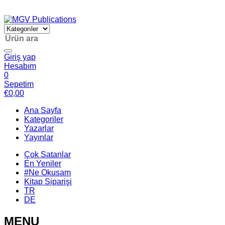
Giriş yap
Hesabım
0
Sepetim
€
0,00
Ana Sayfa
Kategoriler
Yazarlar
Yayınlar
Çok Satanlar
En Yeniler
#Ne Okusam
Kitap Siparişi
TR
DE
MENU