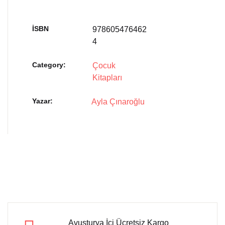
İSBN
978605476462
4
Category:
Çocuk
Kitapları
Yazar
Ayla Çınaroğlu
Avusturya İçi Ücretsiz Kargo