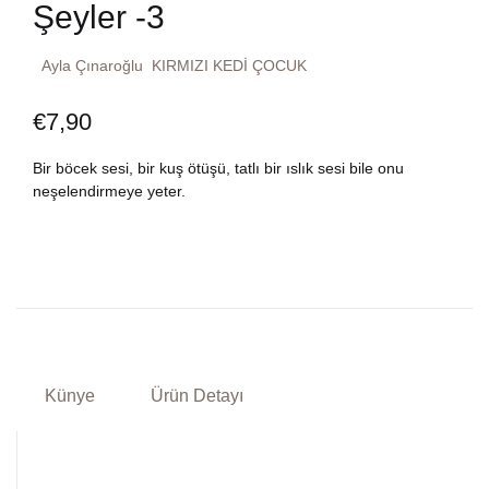
Şeyler -3
Dünya Klasikleri
Hesap oluştur
Kitap Siparişi
Ayla Çınaroğlu
KIRMIZI KEDİ ÇOCUK
Edebiyat
Sepetim
€
7,90
Felsefe
Bize Ulaşın
Bir böcek sesi, bir kuş ötüşü, tatlı bir ıslık sesi bile onu
neşelendirmeye yeter.
Fransızca
TR
Ingilizce
DE
Kişisel Gelişim
Psikoloji
Künye
Ürün Detayı
Siyasi
Tarih