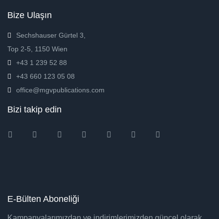
Bize Ulaşın
Sechshauser Gürtel 3,
Top 2-5, 1150 Wien
+43 1 239 52 88
+43 660 123 05 08
office@mgvpublications.com
Bizi takip edin
Instagram
Facebook
Twitter
Ebay
Amazon
Pinterest
Youtube
E-Bülten Aboneliği
Kampanyalarımızdan ve indirimlerimizden güncel olarak