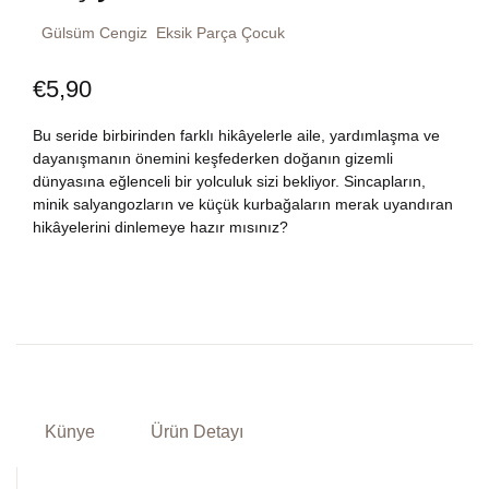
Dünya Klasikleri
Hesap oluştur
Gülsüm Cengiz
Eksik Parça Çocuk
Kitap Siparişi
€
5,90
Edebiyat
Sepetim
Bu seride birbirinden farklı hikâyelerle aile, yardımlaşma ve
Felsefe
Bize Ulaşın
dayanışmanın önemini keşfederken doğanın gizemli
dünyasına eğlenceli bir yolculuk sizi bekliyor. Sincapların,
Fransızca
minik salyangozların ve küçük kurbağaların merak uyandıran
TR
hikâyelerini dinlemeye hazır mısınız?
Ingilizce
DE
Kişisel Gelişim
Psikoloji
Siyasi
Künye
Ürün Detayı
Tarih