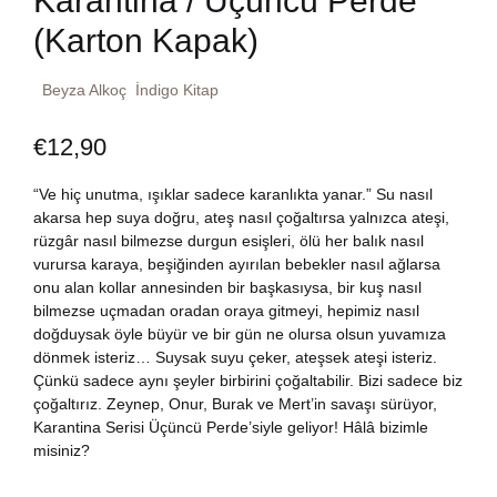
Karantina / Üçüncü Perde
Dünya Klasikleri
(Karton Kapak)
Hesap oluştur
Kitap Siparişi
Edebiyat
Beyza Alkoç
İndigo Kitap
Sepetim
€
12,90
Felsefe
Bize Ulaşın
“Ve hiç unutma, ışıklar sadece karanlıkta yanar.” Su nasıl
Fransızca
TR
akarsa hep suya doğru, ateş nasıl çoğaltırsa yalnızca ateşi,
rüzgâr nasıl bilmezse durgun esişleri, ölü her balık nasıl
Ingilizce
vurursa karaya, beşiğinden ayırılan bebekler nasıl ağlarsa
DE
onu alan kollar annesinden bir başkasıysa, bir kuş nasıl
bilmezse uçmadan oradan oraya gitmeyi, hepimiz nasıl
Kişisel Gelişim
doğduysak öyle büyür ve bir gün ne olursa olsun yuvamıza
dönmek isteriz… Suysak suyu çeker, ateşsek ateşi isteriz.
Psikoloji
Çünkü sadece aynı şeyler birbirini çoğaltabilir. Bizi sadece biz
çoğaltırız. Zeynep, Onur, Burak ve Mert’in savaşı sürüyor,
Karantina Serisi Üçüncü Perde’siyle geliyor! Hâlâ bizimle
Siyasi
misiniz?
Tarih