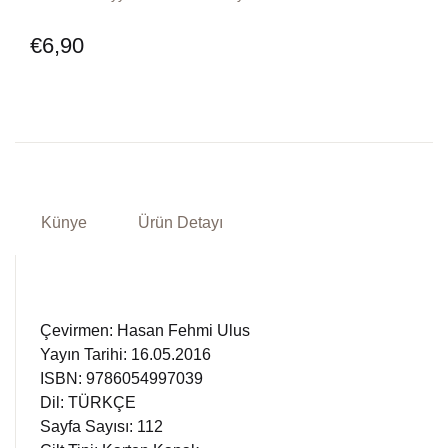
Dünya Klasikleri
Hesap oluştur
Kitap Siparişi
€
6,90
Edebiyat
Sepetim
Felsefe
Bize Ulaşın
Fransızca
TR
Künye
Ürün Detayı
Ingilizce
DE
Kişisel Gelişim
Çevirmen: Hasan Fehmi Ulus
Psikoloji
Yayın Tarihi: 16.05.2016
ISBN: 9786054997039
Siyasi
Dil: TÜRKÇE
Sayfa Sayısı: 112
Tarih