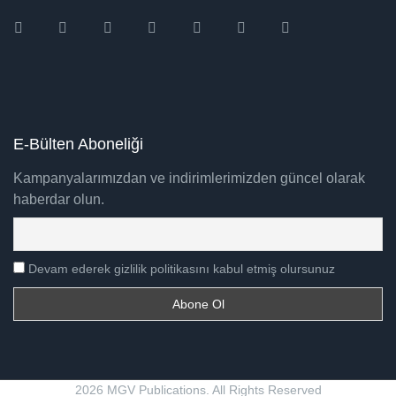
Instagram
Facebook
Twitter
Ebay
Amazon
Pinterest
Youtube
E-Bülten Aboneliği
Kampanyalarımızdan ve indirimlerimizden güncel olarak
haberdar olun.
Devam ederek gizlilik politikasını kabul etmiş olursunuz
2026 MGV Publications. All Rights Reserved