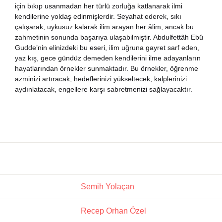
için bıkıp usanmadan her türlü zorluğa katlanarak ilmi
nya Klasikleri
kendilerine yoldaş edinmişlerdir. Seyahat ederek, sıkı
çalışarak, uykusuz kalarak ilim arayan her âlim, ancak bu
zahmetinin sonunda başarıya ulaşabilmiştir. Abdulfettâh Ebû
ebiyat
Gudde’nin elinizdeki bu eseri, ilim uğruna gayret sarf eden,
yaz kış, gece gündüz demeden kendilerini ilme adayanların
lsefe
hayatlarından örnekler sunmaktadır. Bu örnekler, öğrenme
azminizi artıracak, hedeflerinizi yükseltecek, kalplerinizi
aydınlatacak, engellere karşı sabretmenizi sağlayacaktır.
ansızca
gilizce
şisel Gelişim
ikoloji
Semih Yolaçan
yasi
Recep Orhan Özel
rih