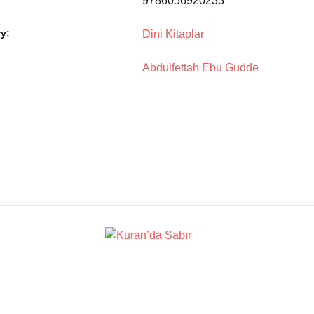
9786056920233
y:
Dini Kitaplar
Abdulfettah Ebu Gudde