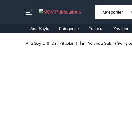
MENU
Ana Sayfa
Kategoriler
Yazarlar
Yayınlar
Ana Sayfa
Ana Sayfa
Dini Kitaplar
İlim Yolunda Sabır (Genişlet
Ai
Kategoriler
Al
Yazarlar
Ba
Yayınlar
Be
Çok Satanlar
Ço
En Yeniler
Di
#Ne Okusam