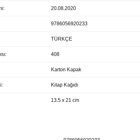
hi:
20.08.2020
9786056920233
TÜRKÇE
sı:
408
Karton Kapak
i:
Kitap Kağıdı
13.5 x 21 cm