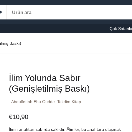
Alışveriş s
Kategoriler
Çok Satanla
K
ilmiş Baskı)
le-Eğitim
manca
Ş
İlim Yolunda Sabır
şvuru – Kaynak
(Genişletilmiş Baskı)
stseller
Abdulfettah Ebu Gudde
Takdim Kitap
cuk Kitapları
€
10,90
ni Kitaplar
İlmin anahtarı sabırda saklıdır. Âlimler, bu anahtara ulaşmak