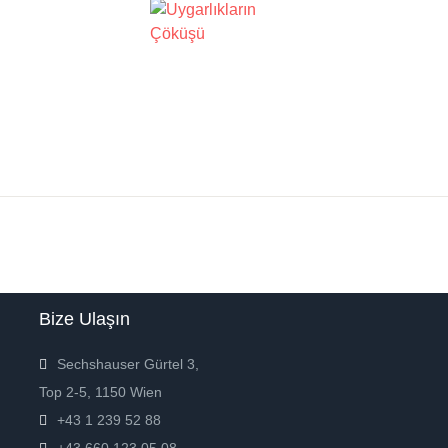
Bize Ulaşın
Sechshauser Gürtel 3,
Top 2-5, 1150 Wien
+43 1 239 52 88