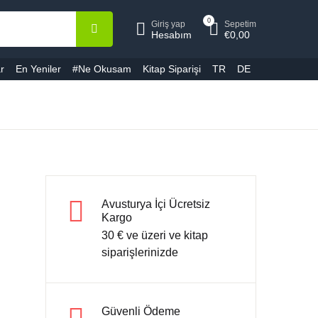
0
Giriş yap
Sepetim
epetiniz (0)
Hesap
Kapat
Kapat
Hesabım
€
0,00
r
En Yeniler
#Ne Okusam
Kitap Siparişi
TR
DE
ullanıcı adı veya E-Posta *
Ürün bulunamadı
ifre *
Avusturya İçi Ücretsiz
Kargo
30 € ve üzeri ve kitap
Şifremi unuttum
Beni hatırla
siparişlerinizde
Giriş yap
Güvenli Ödeme