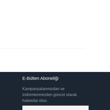
E-Bülten Aboneliği
Kampanyalarımızdan ve
indirimlerimizden güncel olarak
haberdar olun.