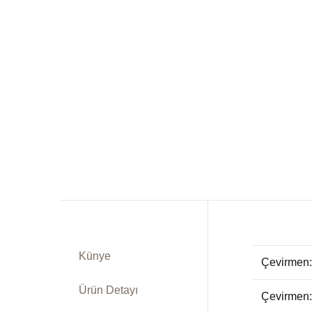
Dü
Kitap Siparişi
Ed
Sepetim
Fe
Bize Ulaşın
Fr
TR
In
DE
Ki
Ps
Künye
Çevirmen:
Si
Ürün Detayı
Çevirmen:
Ta