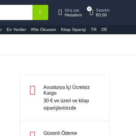
0
Giriş yap
Sepetim
epetiniz (0)
Hesap
Kapat
Kapat
Hesabım
€
0,00
r
En Yeniler
#Ne Okusam
Kitap Siparişi
TR
DE
ullanıcı adı veya E-Posta *
Ürün bulunamadı
ifre *
Avusturya İçi Ücretsiz
Kargo
30 € ve üzeri ve kitap
Şifremi unuttum
Beni hatırla
siparişlerinizde
Giriş yap
Güvenli Ödeme