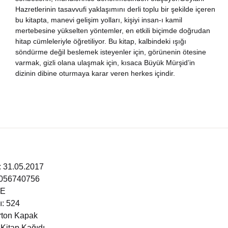
Hazretlerinin tasavvufi yaklaşımını derli toplu bir şekilde içeren
nya Klasikleri
bu kitapta, manevi gelişim yolları, kişiyi insan-ı kamil
mertebesine yükselten yöntemler, en etkili biçimde doğrudan
ebiyat
hitap cümleleriyle öğretiliyor. Bu kitap, kalbindeki ışığı
söndürme değil beslemek isteyenler için, görünenin ötesine
varmak, gizli olana ulaşmak için, kısaca Büyük Mürşid’in
lsefe
dizinin dibine oturmaya karar veren herkes içindir.
ansızca
gilizce
şisel Gelişim
i: 31.05.2017
ikoloji
6056740756
ÇE
yasi
ı: 524
arton Kapak
rih
 Kitap Kağıdı