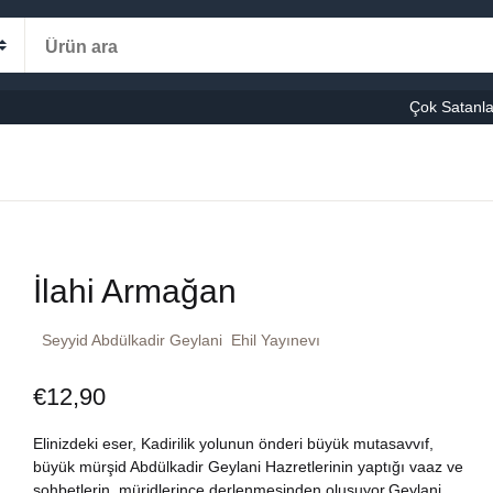
Alışveriş s
Kategoriler
Çok Satanla
K
le-Eğitim
manca
Ş
İlahi Armağan
şvuru – Kaynak
Seyyid Abdülkadir Geylani
Ehil Yayınevı
stseller
€
12,90
cuk Kitapları
Elinizdeki eser, Kadirilik yolunun önderi büyük mutasavvıf,
ni Kitaplar
büyük mürşid Abdülkadir Geylani Hazretlerinin yaptığı vaaz ve
sohbetlerin, müridlerince derlenmesinden oluşuyor.Geylani