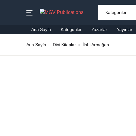
MENU
Ana Sayfa
Kategoriler
Yazarlar
Yayınlar
Ana Sayfa
Ana Sayfa
Dini Kitaplar
İlahi Armağan
Ai
Kategoriler
Al
Yazarlar
Ba
Yayınlar
Be
Çok Satanlar
Ço
En Yeniler
Di
#Ne Okusam