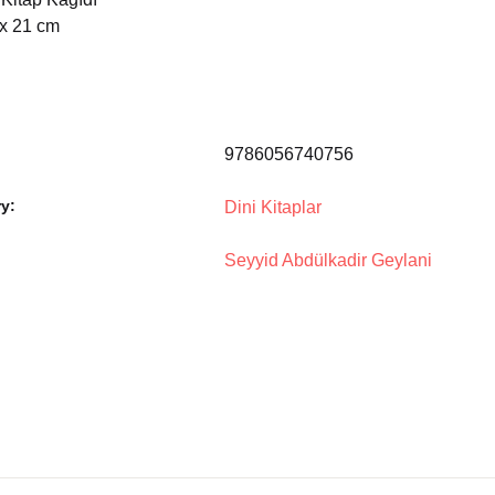
 x 21 cm
9786056740756
y:
Dini Kitaplar
Seyyid Abdülkadir Geylani