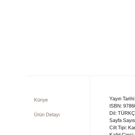
Dü
Kitap Siparişi
Ed
Sepetim
Fe
Bize Ulaşın
Fr
TR
In
DE
Ki
Yayın Tarih
Künye
Ps
ISBN: 978
Dil: TÜRK
Ürün Detayı
Si
Sayfa Sayıs
Cilt Tipi: K
Ta
Kağıt Cinsi: