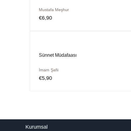
Mustafa Meşhur
€
6,90
Sünnet Müdafaası
İmam Şafii
€
5,90
Kurumsal