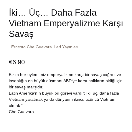
Dünya Klasikleri
Hesap oluştur
İki… Üç… Daha Fazla
Kitap Siparişi
Vietnam Emperyalizme Karşı
Edebiyat
Sepetim
Savaş
Felsefe
Bize Ulaşın
Ernesto Che Guevara
İleri Yayınları
Fransızca
TR
€
6,90
Ingilizce
DE
Bizim her eylemimiz emperyalizme karşı bir savaş çağrısı ve
insanlığın en büyük düşmanı ABD’ye karşı halkların birliği için
Kişisel Gelişim
bir savaş marşıdır.
Latin Amerika’nın büyük bir görevi vardır: İki, üç, daha fazla
Vietnam yaratmak ya da dünyanın ikinci, üçüncü Vietnam’ı
Psikoloji
olmak.”
Che Guevara
Siyasi
Tarih