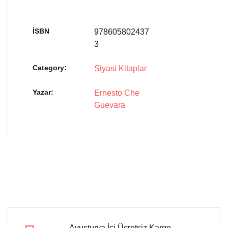
İSBN
978605802437
3
Category:
Siyasi Kitaplar
Yazar
Ernesto Che
Guevara
Avusturya İçi Ücretsiz Kargo