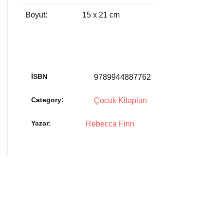
Boyut:
15 x 21 cm
İSBN
9789944887762
Category:
Çocuk Kitapları
Yazar
Rebecca Finn