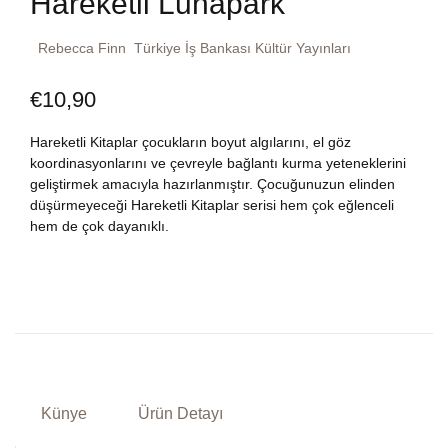
Hareketli Lunapark
Dünya Klasikleri
Hesap oluştur
Kitap Siparişi
Rebecca Finn
Türkiye İş Bankası Kültür Yayınları
Edebiyat
Sepetim
€
10,90
Felsefe
Bize Ulaşın
Hareketli Kitaplar çocukların boyut algılarını, el göz
koordinasyonlarını ve çevreyle bağlantı kurma yeteneklerini
Fransızca
geliştirmek amacıyla hazırlanmıştır. Çocuğunuzun elinden
TR
düşürmeyeceği Hareketli Kitaplar serisi hem çok eğlenceli
hem de çok dayanıklı.
Ingilizce
DE
Kişisel Gelişim
Psikoloji
Siyasi
Künye
Ürün Detayı
Tarih