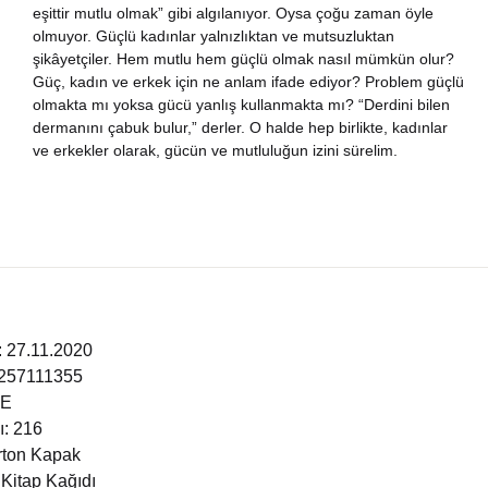
eşittir mutlu olmak” gibi algılanıyor. Oysa çoğu zaman öyle
nya Klasikleri
olmuyor. Güçlü kadınlar yalnızlıktan ve mutsuzluktan
şikâyetçiler. Hem mutlu hem güçlü olmak nasıl mümkün olur?
Güç, kadın ve erkek için ne anlam ifade ediyor? Problem güçlü
ebiyat
olmakta mı yoksa gücü yanlış kullanmakta mı? “Derdini bilen
dermanını çabuk bulur,” derler. O halde hep birlikte, kadınlar
lsefe
ve erkekler olarak, gücün ve mutluluğun izini sürelim.
ansızca
gilizce
şisel Gelişim
: 27.11.2020
ikoloji
257111355
ÇE
yasi
ı: 216
arton Kapak
 Kitap Kağıdı
rih