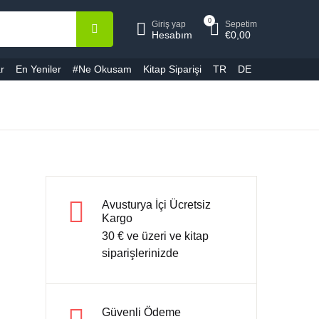
0
Giriş yap
Sepetim
epetiniz (0)
Hesap
Kapat
Kapat
Hesabım
€
0,00
r
En Yeniler
#Ne Okusam
Kitap Siparişi
TR
DE
ullanıcı adı veya E-Posta *
Ürün bulunamadı
ifre *
Avusturya İçi Ücretsiz
Kargo
30 € ve üzeri ve kitap
Şifremi unuttum
Beni hatırla
siparişlerinizde
Giriş yap
Güvenli Ödeme