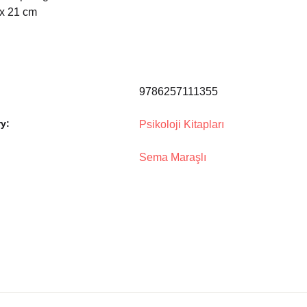
 x 21 cm
9786257111355
y:
Psikoloji Kitapları
Sema Maraşlı