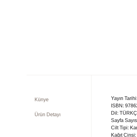
Dü
Kitap Siparişi
Ed
Sepetim
Fe
Bize Ulaşın
Fr
TR
In
DE
Ki
Yayın Tarihi
Künye
Ps
ISBN: 9786
Dil: TÜRK
Ürün Detayı
Si
Sayfa Sayıs
Cilt Tipi: K
Kağıt Cinsi:
Ta