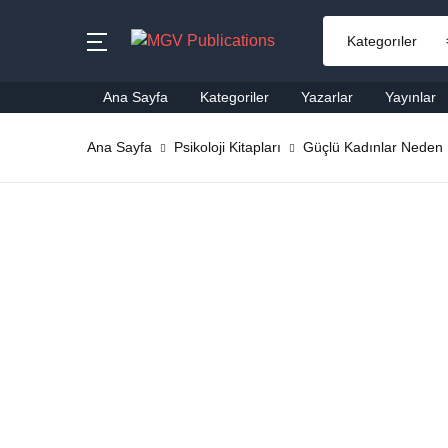
MENU
Ana Sayfa
Kategoriler
Yazarlar
Yayınlar
Ana Sayfa
Ana Sayfa
Psikoloji Kitapları
Güçlü Kadınlar Neden 
Ai
Kategoriler
Al
Yazarlar
Ba
Yayınlar
Be
Çok Satanlar
Ço
En Yeniler
Di
#Ne Okusam