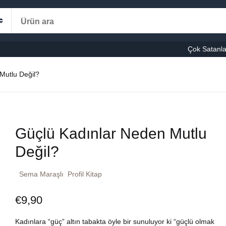
Alışveriş s
Kategoriler
Çok Satanla
K
Mutlu Değil?
le-Eğitim
manca
Ş
Güçlü Kadınlar Neden Mutlu
şvuru – Kaynak
Değil?
stseller
Sema Maraşlı
Profil Kitap
cuk Kitapları
€
9,90
ni Kitaplar
Kadınlara “güç” altın tabakta öyle bir sunuluyor ki “güçlü olmak