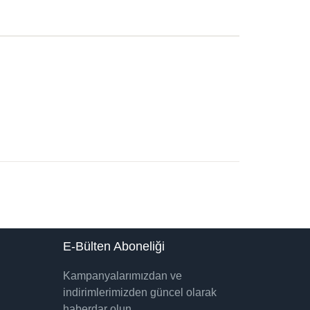
E-Bülten Aboneliği
Kampanyalarımızdan ve
indirimlerimizden güncel olarak
haberdar olun.