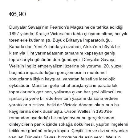
Dünya Klasikleri
Hesap oluştur
Kitap Siparişi
€
6,90
Edebiyat
Sepetim
Dünyalar Savaşı’nın Pearson’s Magazine’de tefrika edildiği
1897 yılında, Kraliçe Victoria’nın tahta çıkışının altmışıncı yılı
törenlerle kutlanmıştı. Büyük Britanya İmparatorluğu,
Felsefe
Bize Ulaşın
Kanada’dan Yeni Zelanda’ya uzanan, Afrika’nın büyük bir
kısmıyla Hint yarımadasının tamamını kapsayan geniş
Fransızca
TR
topraklarıyla gücünün doruğundaydı. Dünyalar Savaşı,
Wells’in İngiliz emperyalizmi üzerine bir yorumu; 20. yüzyıl
başında imparatorluğun genişlemesinin muhtemel
Ingilizce
DE
sonuçlarına ilişkin kaygıları yansıtan felsefi ve ideolojik
öyküsüdür. Mars’tan gelip tuhaf araçlarıyla imparatorluk
Kişisel Gelişim
topraklarında gezinen, yollarına çıkan her şeyi ölümcül ısı
ışınlarıyla yerle bir ederken tüm yaşamı da sona erdiren
Psikoloji
yaratıkların istilası, belki de Victoria dönemi okurunun bu
kaygılarına denk düşmüştü. Orson Welles’in 1938’de
romandan uyarladığı bir radyo oyununu gerçek sanan
Siyasi
dinleyicilerin panik içinde sokağa dökülmesi, yapıtın imgelemi
tetikleme gücünü ortaya koydu. Çeşitli film ve dizi versiyonları
Tarih
yapılan Dünyalar Savaşı birçoğuna da esin verdi. Wells’in