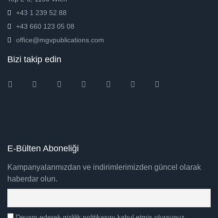
+43 1 239 52 88
+43 660 123 05 08
office@mgvpublications.com
Bizi takip edin
Instagram
Facebook
Twitter
Ebay
Amazon
Pinterest
Youtube
E-Bülten Aboneliği
Kampanyalarımızdan ve indirimlerimizden güncel olarak
haberdar olun.
Devam ederek gizlilik politikasını kabul etmiş olursunuz