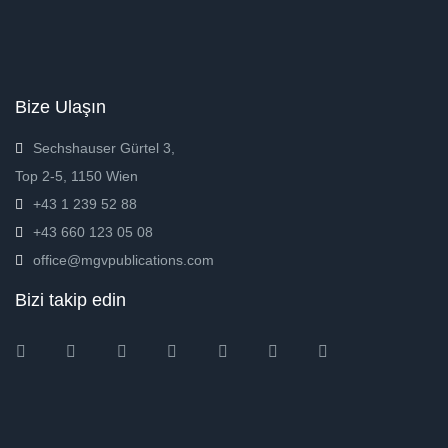
Bize Ulaşın
Sechshauser Gürtel 3,
Top 2-5, 1150 Wien
+43 1 239 52 88
+43 660 123 05 08
office@mgvpublications.com
Bizi takip edin
Instagram
Facebook
Twitter
Ebay
Amazon
Pinterest
Youtube