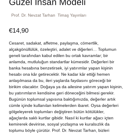
Güzel İnsan Modeli
Dünya Klasikleri
Hesap oluştur
Kitap Siparişi
Prof. Dr. Nevzat Tarhan
Timaş Yayınları
Edebiyat
Sepetim
€
14,90
Felsefe
Bize Ulaşın
Cesaret, sadakat, affetme, paylaşma, cömertlik,
alçakgönüllülük, özeleştiri, adalet ve diğerleri… Toplumun
Fransızca
geneli tarafından kabul edilen bu ortak kavramlar; bir
TR
anlamda, mutluluğun standartlar kümesidir. Değerleri bir
banka hesabına benzetirsek, iyi yatırımlar yapan kişinin
Ingilizce
DE
hesabı ona kâr getirecektir. Ne kadar kâr ettiği hemen
anlaşılmasa da bu, ileri yaşlarda faydasını göreceği bir
Kişisel Gelişim
birikim olacaktır. Doğaya ya da ailesine yatırım yapan kişinin,
bu yatırımların kendisine geri döneceğini bilmesi gerekir.
Bugünün toplumsal yapısına baktığımızda, değerler artık
Psikoloji
cümle içinde kullanılan kelimelerden ibaret. Oysa değerleri
gölgeleyerek toplumları değiştiren bütün kötülükler,
Siyasi
ağaçlarda saklı kurtlar gibidir. Nasıl ki kurtlar ağacı içten
kemirerek devirirse, sosyal yozlaşma ve kuralsızlık da
toplumu böyle çürütür. Prof. Dr. Nevzat Tarhan, bizleri
Tarih