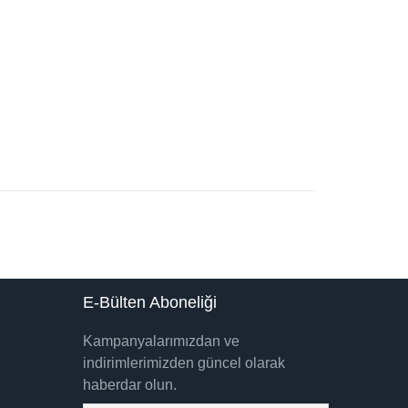
E-Bülten Aboneliği
Kampanyalarımızdan ve
indirimlerimizden güncel olarak
haberdar olun.