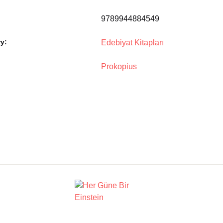
9789944884549
y:
Edebiyat Kitapları
Prokopius