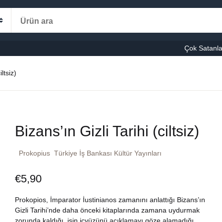
Alışveriş s
Kategoriler
Çok Satanla
K
iltsiz)
le-Eğitim
manca
Ş
Bizans’ın Gizli Tarihi (ciltsiz)
şvuru – Kaynak
Prokopius
Türkiye İş Bankası Kültür Yayınları
stseller
€
5,90
cuk Kitapları
Prokopios, İmparator İustinianos zamanını anlattığı Bizans’ın
ni Kitaplar
Gizli Tarihi’nde daha önceki kitaplarında zamana uydurmak
zorunda kaldığı, işin içyüzünü açıklamayı göze alamadığı,