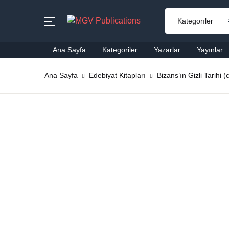
MENU
Ana Sayfa
Kategoriler
Yazarlar
Yayınlar
Ana Sayfa
Ana Sayfa
Edebiyat Kitapları
Bizans’ın Gizli Tarihi (c
Ai
Kategoriler
Al
Yazarlar
Ba
Yayınlar
Be
Çok Satanlar
Ço
En Yeniler
Di
#Ne Okusam