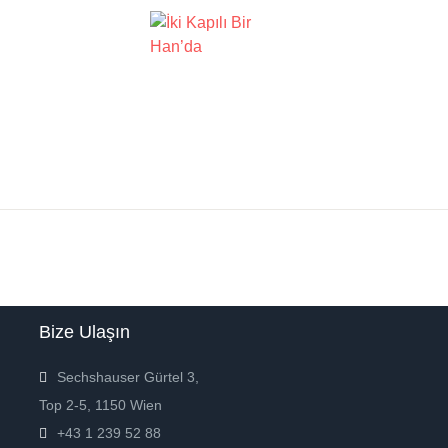
Bize Ulaşın
Sechshauser Gürtel 3,
Top 2-5, 1150 Wien
+43 1 239 52 88