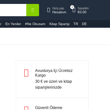
0
Giriş yap
Sepetim
epetiniz (0)
Hesap
Kapat
Kapat
Hesabım
€
0,00
r
En Yeniler
#Ne Okusam
Kitap Siparişi
TR
DE
ullanıcı adı veya E-Posta *
Ürün bulunamadı
ifre *
Avusturya İçi Ücretsiz
Kargo
30 € ve üzeri ve kitap
Şifremi unuttum
Beni hatırla
siparişlerinizde
Giriş yap
Güvenli Ödeme