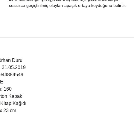
sessizce geçiştirilmiş olayları apaçık ortaya koyduğunu belirtir.
nya Klasikleri
ebiyat
lsefe
ansızca
Orhan Duru
i: 31.05.2019
gilizce
9944884549
ÇE
şisel Gelişim
ı: 160
arton Kapak
ikoloji
 Kitap Kağıdı
 x 23 cm
yasi
rih