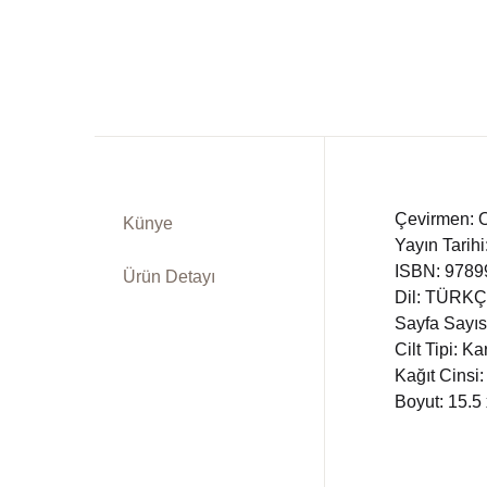
Dü
Kitap Siparişi
Ed
Sepetim
Fe
Bize Ulaşın
Fr
TR
Çevirmen: 
Künye
Yayın Tarih
In
DE
ISBN: 978
Ürün Detayı
Dil: TÜRK
Ki
Sayfa Sayıs
Cilt Tipi: K
Ps
Kağıt Cinsi:
Boyut: 15.5
Si
Ta